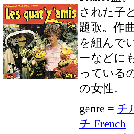
された子ど
題歌。作曲
を組んでいた
ーなどに
っている
の女性。
genre =
チル
チ French