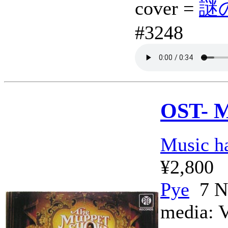
cover =
謎の
#3248
OST- 
Music ha
¥2,800
Pye
7 N
media: