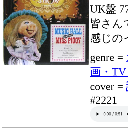
UK盤 
皆さん
感じの
genre =
画・TV M
cover =
#2221