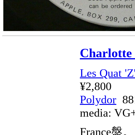
Charlotte
Les Quat 'Z
¥2,800
Polydor
881
media:
VG
France