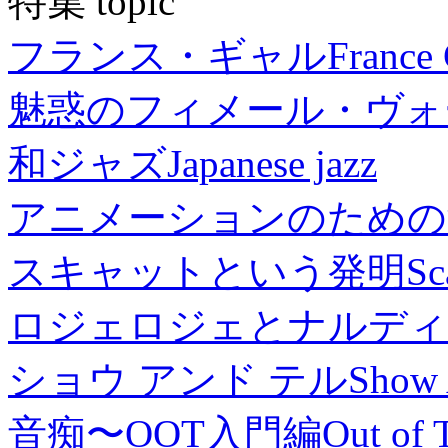
特集 topic
フランス・ギャル
France 
魅惑のフィメール・ヴォ
和ジャズ
Japanese jazz
アニメーションのための
スキャットという発明
Sc
ロジェロジェとナルディ
ショウ アンド テル
Show 
音痴〜OOT入門編
Out of 