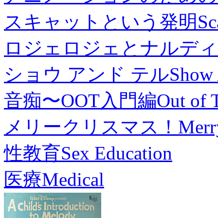
スキャットという発明
Sc
ロジェロジェとナルディ
ショウ アンド テル
Show 
音痴〜OOT入門編
Out of 
メリークリスマス！
Merr
性教育
Sex Education
医療
Medical