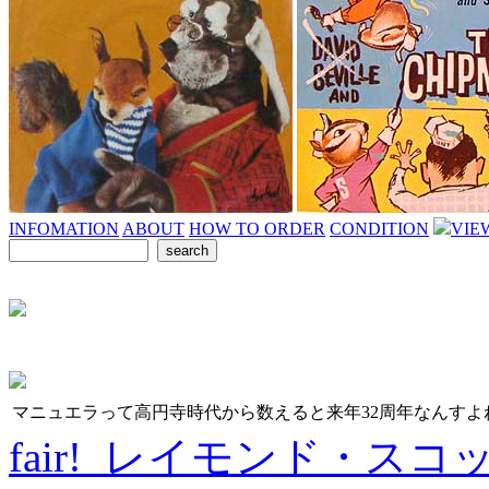
INFOMATION
ABOUT
HOW TO ORDER
CONDITION
VIE
マニュエラって高円寺時代から数えると来年32周年なんすよ
fair! レイモンド・スコ