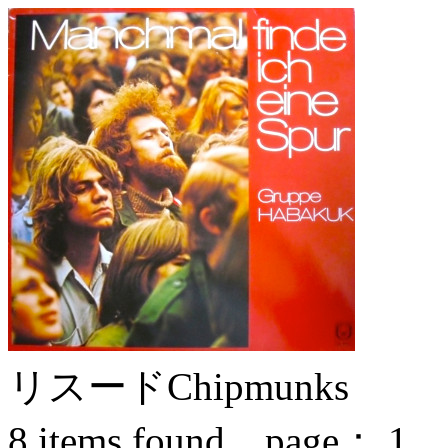
リスード
Chipmunks
8
items found page：
1