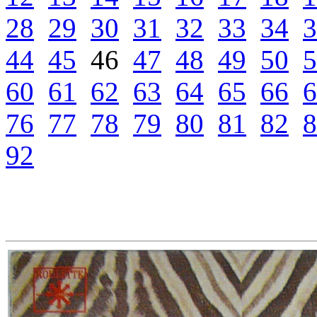
28
29
30
31
32
33
34
3
44
45
46
47
48
49
50
5
60
61
62
63
64
65
66
6
76
77
78
79
80
81
82
8
92