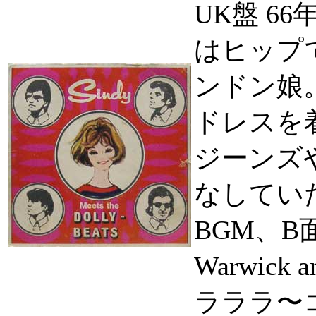
UK盤 66
はヒップ
ンドン娘
ドレスを
ジーンズ
なしてい
BGM、B
Warwick 
ラララ〜