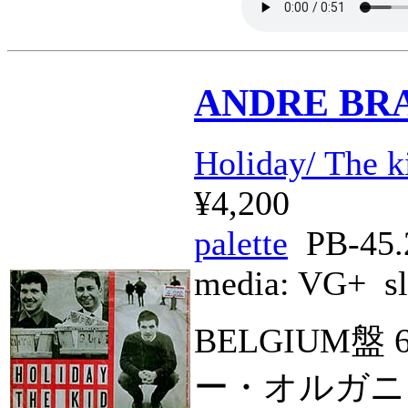
ANDRE BR
Holiday/ The k
¥4,200
palette
PB-45.
media:
VG+
sl
BELGIUM
ー・オルガニ