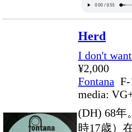
Herd
I don't want
¥2,000
Fontana
F-
media:
VG
(DH) 
時17歳）