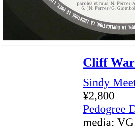
Cliff War
Sindy Meet
¥2,800
Pedogree D
media:
VG