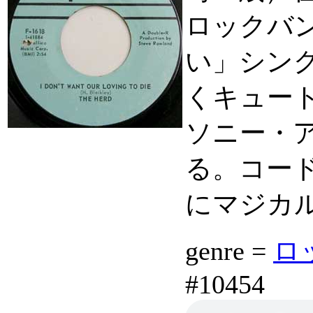
ロックバ
い」シン
くキュート
ソニー・
る。コー
にマジカ
genre =
ロッ
#10454