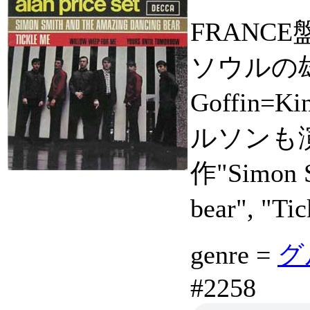
FRANC
ソウルの
Goffin=Ki
ルソンも演っ
作"Simon S
bear", "T
genre =
グ
#2258