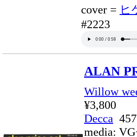
cover =
ヒゲ
#2223
ALAN P
Willow we
¥3,800
Decca
457
media:
VG