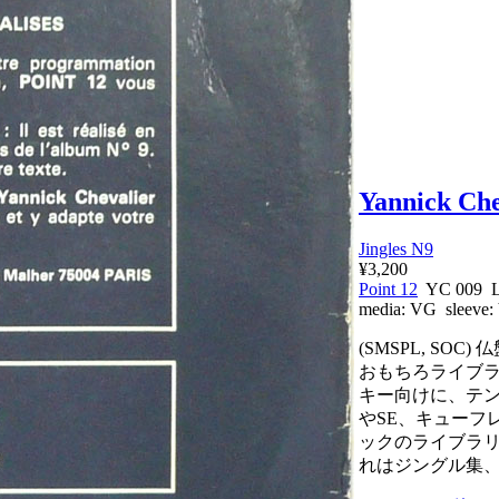
Yannick Che
Jingles N9
¥3,200
Point 12
YC 009 
media:
VG
sleeve:
(SMSPL, SOC
おもちろライブ
キー向けに、テ
やSE、キューフ
ックのライブラ
れはジングル集、