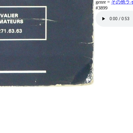
genre =
その他ライブラ
#3899