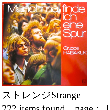
ストレンジ
Strange
222
items found page：
1