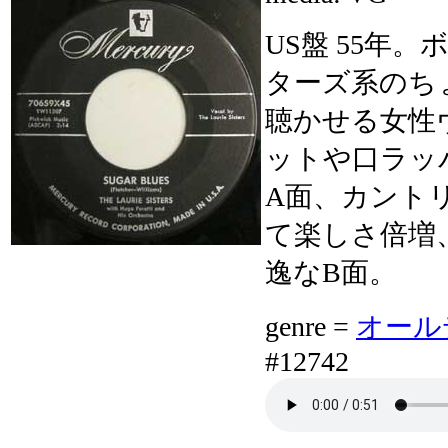
US盤 55年
ターズ系のち
聴かせる女性
ットや口ラッ
A面、カント
て楽しさ倍増
逸なB面。
genre =
オールデ
#12742