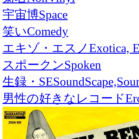
宇宙博
Space
笑い
Comedy
エキゾ・エスノ
Exotica, 
スポークン
Spoken
生録・SE
SoundScape,Soun
男性の好きなレコード
Er