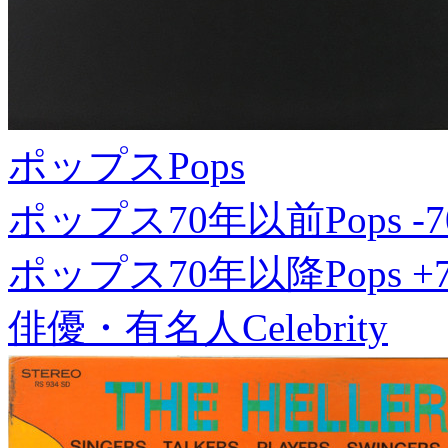
ポップス
Pops
ポップス70年以前
Pops -7
ポップス70年以降
Pops +
俳優・有名人
Celebrity