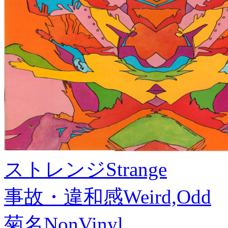
ストレンジ
Strange
事故・違和感
Weird,Odd
菊名
NonVinyl