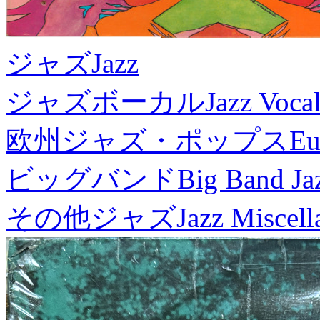
ジャズ
Jazz
ジャズボーカル
Jazz Voca
欧州ジャズ・ポップス
Eu
ビッグバンド
Big Band Ja
その他ジャズ
Jazz Miscel