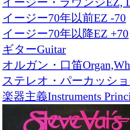
イージー・ラウンジ
EZ, 
イージー70年以前
EZ -70
イージー70年以降
EZ +70
ギター
Guitar
オルガン・口笛
Organ,Whi
ステレオ・パーカッショ
楽器主義
Instruments Princ