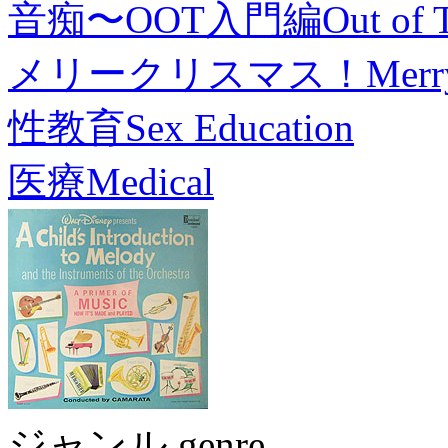
音痴〜OOT入門編
Out of 
メリークリスマス！
Merr
性教育
Sex Education
医療
Medical
ジャンル genre