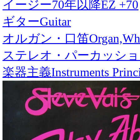
イージー70年以降
EZ +70
ギター
Guitar
オルガン・口笛
Organ,Whi
ステレオ・パーカッショ
楽器主義
Instruments Princ