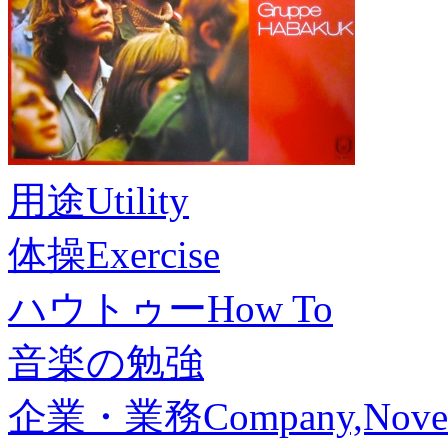
用途
Utility
体操
Exercise
ハウトゥー
How To
音楽の勉強
企業・業務
Company,Nove