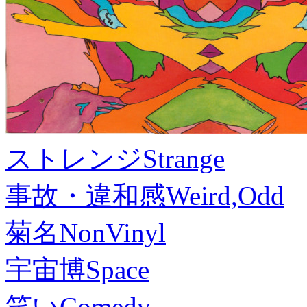
ストレンジ
Strange
事故・違和感
Weird,Odd
菊名
NonVinyl
宇宙博
Space
笑い
Comedy