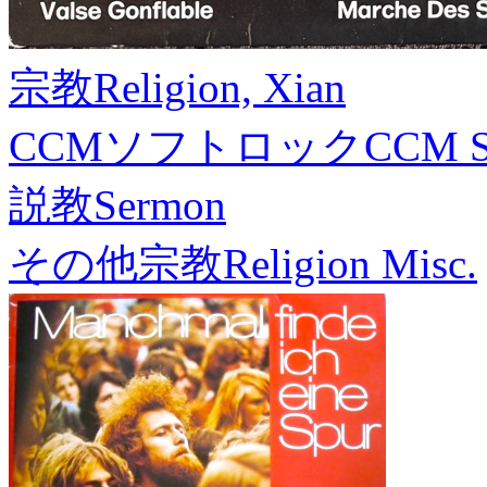
宗教
Religion, Xian
CCMソフトロック
CCM S
説教
Sermon
その他宗教
Religion Misc.