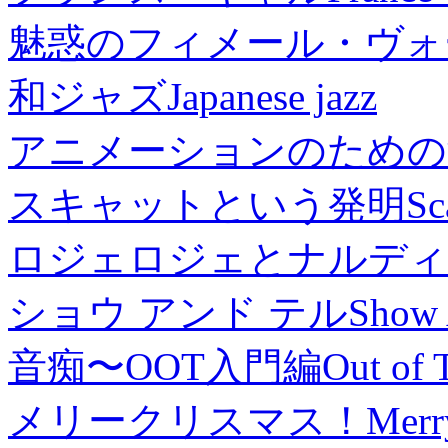
魅惑のフィメール・ヴォ
和ジャズ
Japanese jazz
アニメーションのための
スキャットという発明
Sc
ロジェロジェとナルディ
ショウ アンド テル
Show 
音痴〜OOT入門編
Out of 
メリークリスマス！
Merr