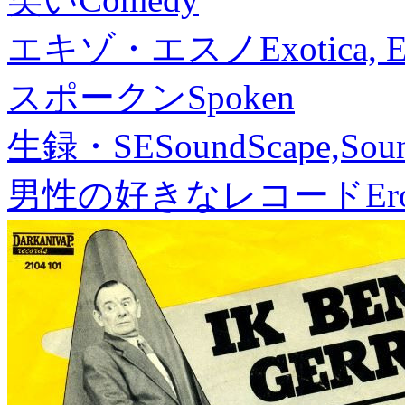
エキゾ・エスノ
Exotica, 
スポークン
Spoken
生録・SE
SoundScape,Soun
男性の好きなレコード
Er