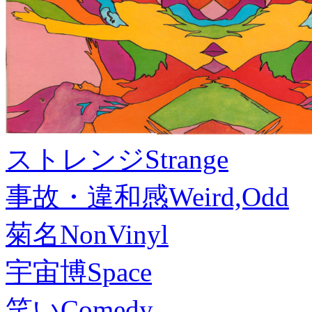
ストレンジ
Strange
事故・違和感
Weird,Odd
菊名
NonVinyl
宇宙博
Space
笑い
Comedy