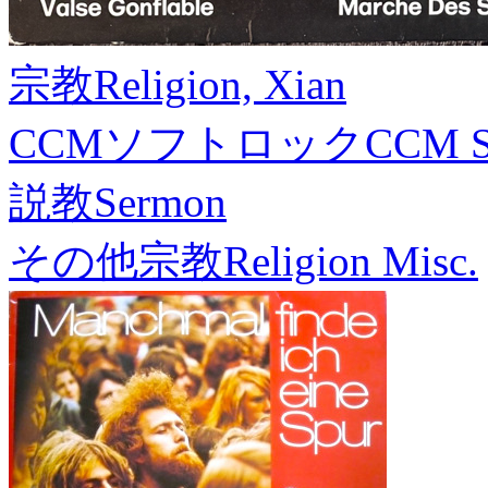
宗教
Religion, Xian
CCMソフトロック
CCM S
説教
Sermon
その他宗教
Religion Misc.