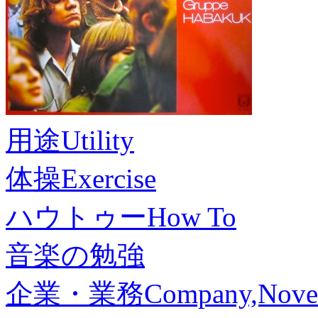
用途
Utility
体操
Exercise
ハウトゥー
How To
音楽の勉強
企業・業務
Company,Nove