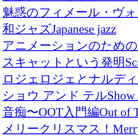
魅惑のフィメール・ヴォ
和ジャズ
Japanese jazz
アニメーションのための
スキャットという発明
Sc
ロジェロジェとナルディ
ショウ アンド テル
Show 
音痴〜OOT入門編
Out of 
メリークリスマス！
Merr