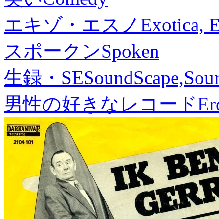
エキゾ・エスノ
Exotica, 
スポークン
Spoken
生録・SE
SoundScape,Soun
男性の好きなレコード
Er