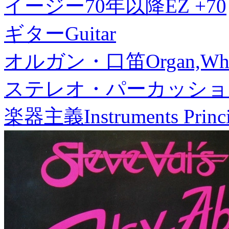
イージー70年以降
EZ +70
ギター
Guitar
オルガン・口笛
Organ,Whi
ステレオ・パーカッショ
楽器主義
Instruments Princ