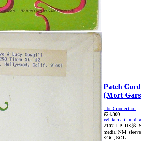
Patch Cord
(Mort Gars
The Connection
¥24,800
William d Cunnin
2107 LP US盤 
media:
NM
sleev
SOC, SOL