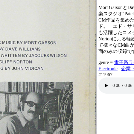
Mort Garsonと
楽スタジオ"Patchc
CM作品を集め
ド。「エド・サ
も活躍したコメデ
Nortonによ
て様々なCM曲
面のみの収録で
genre =
電子系ライ
Electronic
企業・業
#11967