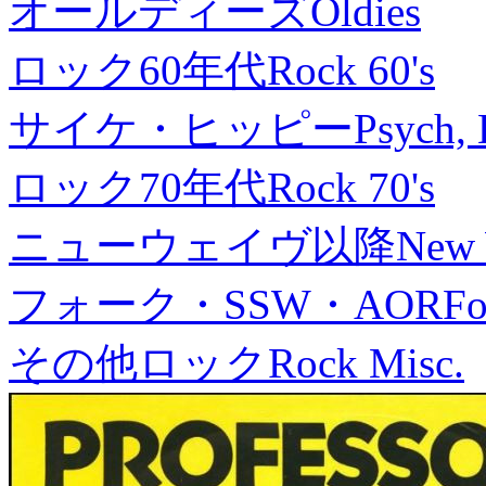
オールディーズ
Oldies
ロック60年代
Rock 60's
サイケ・ヒッピー
Psych, 
ロック70年代
Rock 70's
ニューウェイヴ以降
New
フォーク・SSW・AOR
Fo
その他ロック
Rock Misc.