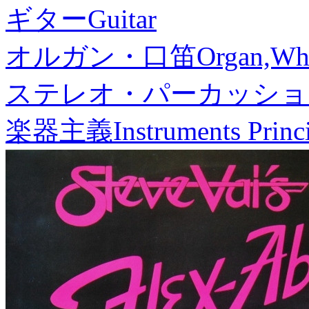
ギター
Guitar
オルガン・口笛
Organ,Whi
ステレオ・パーカッショ
楽器主義
Instruments Princ