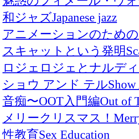
魅惑のフィメール・ヴォ
和ジャズ
Japanese jazz
アニメーションのための
スキャットという発明
Sc
ロジェロジェとナルディ
ショウ アンド テル
Show 
音痴〜OOT入門編
Out of 
メリークリスマス！
Merr
性教育
Sex Education