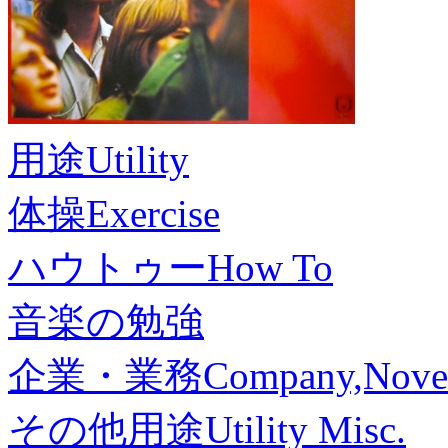
用途
Utility
体操
Exercise
ハウトゥー
How To
音楽の勉強
企業・業務
Company,Nove
その他用途
Utility Misc.