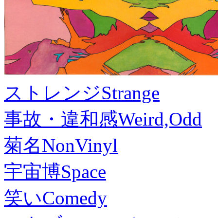
ストレンジ
Strange
事故・違和感
Weird,Odd
菊名
NonVinyl
宇宙博
Space
笑い
Comedy