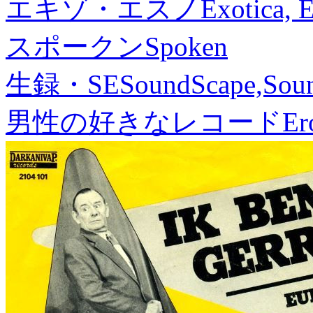
エキゾ・エスノ
Exotica, 
スポークン
Spoken
生録・SE
SoundScape,Soun
男性の好きなレコード
Er