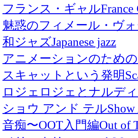
フランス・ギャル
France 
魅惑のフィメール・ヴォ
和ジャズ
Japanese jazz
アニメーションのための
スキャットという発明
Sc
ロジェロジェとナルディ
ショウ アンド テル
Show 
音痴〜OOT入門編
Out of 