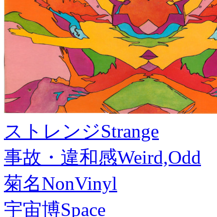
ストレンジ
Strange
事故・違和感
Weird,Odd
菊名
NonVinyl
宇宙博
Space