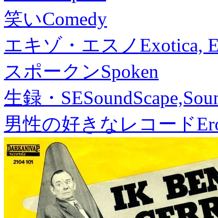
笑い
Comedy
エキゾ・エスノ
Exotica, 
スポークン
Spoken
生録・SE
SoundScape,Soun
男性の好きなレコード
Er