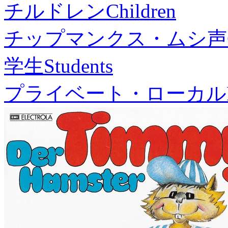
チルドレン
Children
チップマンクス・ムシ声
学生
Students
プライベート・ローカル