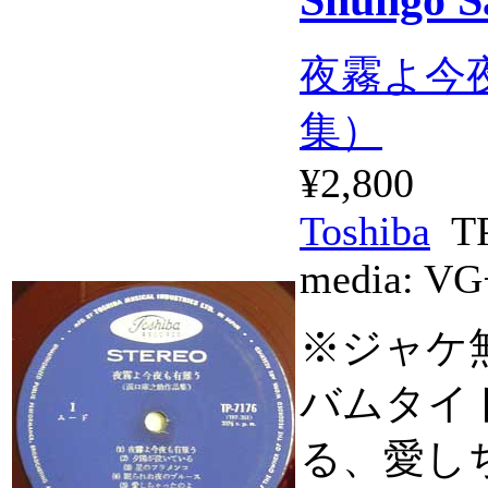
夜霧よ今
集）
¥2,800
Toshiba
TP
media:
VG
※ジャケ無
バムタイ
る、愛し