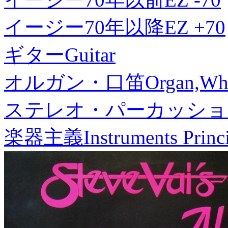
イージー70年以降
EZ +70
ギター
Guitar
オルガン・口笛
Organ,Whi
ステレオ・パーカッショ
楽器主義
Instruments Princ