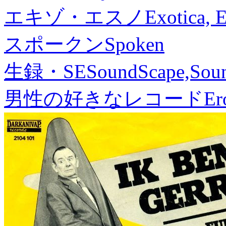
エキゾ・エスノ
Exotica, 
スポークン
Spoken
生録・SE
SoundScape,Soun
男性の好きなレコード
Er