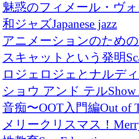
魅惑のフィメール・ヴォ
和ジャズ
Japanese jazz
アニメーションのための
スキャットという発明
Sc
ロジェロジェとナルディ
ショウ アンド テル
Show 
音痴〜OOT入門編
Out of 
メリークリスマス！
Merr