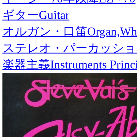
ギター
Guitar
オルガン・口笛
Organ,Whi
ステレオ・パーカッショ
楽器主義
Instruments Princ