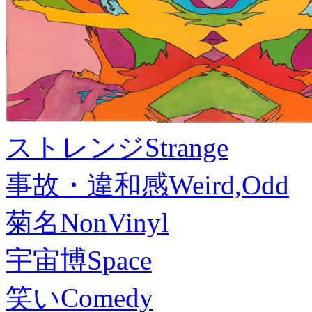
ストレンジ
Strange
事故・違和感
Weird,Odd
菊名
NonVinyl
宇宙博
Space
笑い
Comedy