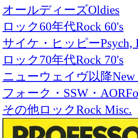
オールディーズ
Oldies
ロック60年代
Rock 60's
サイケ・ヒッピー
Psych, 
ロック70年代
Rock 70's
ニューウェイヴ以降
New
フォーク・SSW・AOR
Fo
その他ロック
Rock Misc.