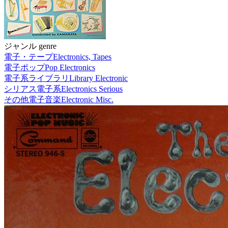
ジャンル genre
電子・テープ
Electronics, Tapes
電子ポップ
Pop Electronics
電子系ライブラリ
Library Electronic
シリアス電子系
Electronics Serious
その他電子音楽
Electronic Misc.