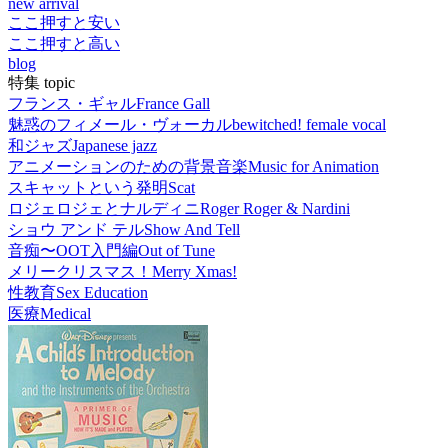
new arrival
ここ押すと安い
ここ押すと高い
blog
特集 topic
フランス・ギャル
France Gall
魅惑のフィメール・ヴォーカル
bewitched! female vocal
和ジャズ
Japanese jazz
アニメーションのための背景音楽
Music for Animation
スキャットという発明
Scat
ロジェロジェとナルディニ
Roger Roger & Nardini
ショウ アンド テル
Show And Tell
音痴〜OOT入門編
Out of Tune
メリークリスマス！
Merry Xmas!
性教育
Sex Education
医療
Medical