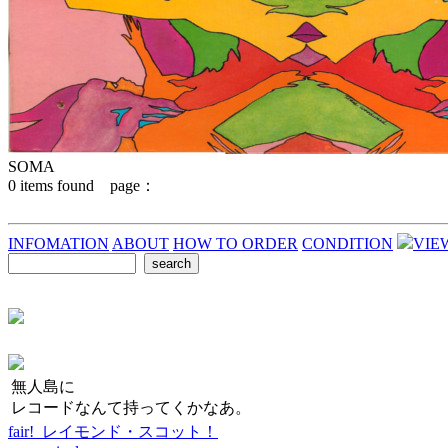
SOMA
0
items found page：
INFOMATION
ABOUT
HOW TO ORDER
CONDITION
VIE
無人島に
レコードなんて持ってくかなあ。
fair! レイモンド・スコット！