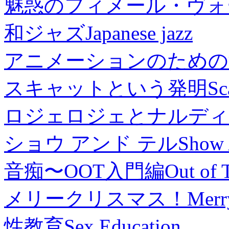
魅惑のフィメール・ヴォ
和ジャズ
Japanese jazz
アニメーションのための
スキャットという発明
Sc
ロジェロジェとナルディ
ショウ アンド テル
Show 
音痴〜OOT入門編
Out of 
メリークリスマス！
Merr
性教育
Sex Education