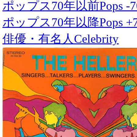
ポップス70年以前
Pops -7
ポップス70年以降
Pops +
俳優・有名人
Celebrity