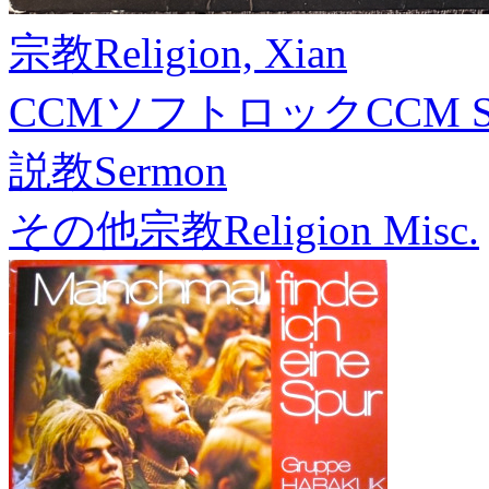
宗教
Religion, Xian
CCMソフトロック
CCM S
説教
Sermon
その他宗教
Religion Misc.