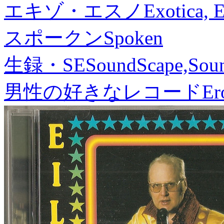
エキゾ・エスノ
Exotica, 
スポークン
Spoken
生録・SE
SoundScape,Soun
男性の好きなレコード
Er