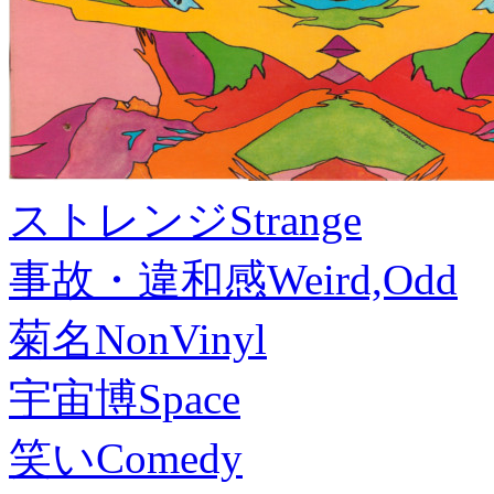
ストレンジ
Strange
事故・違和感
Weird,Odd
菊名
NonVinyl
宇宙博
Space
笑い
Comedy