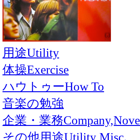
用途
Utility
体操
Exercise
ハウトゥー
How To
音楽の勉強
企業・業務
Company,Nove
その他用途
Utility Misc.