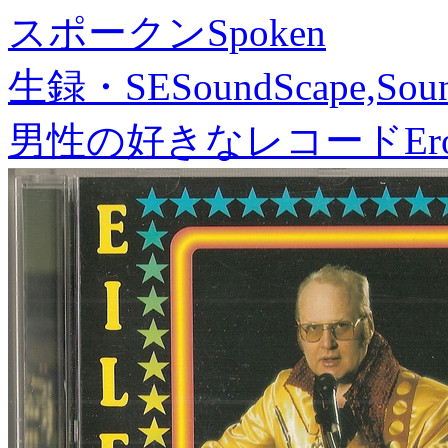
スポークン
Spoken
生録・SE
SoundScape,Soun
男性の好きなレコード
Er