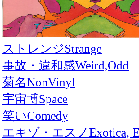
ストレンジ
Strange
事故・違和感
Weird,Odd
菊名
NonVinyl
宇宙博
Space
笑い
Comedy
エキゾ・エスノ
Exotica, 