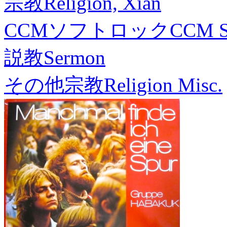
宗教
Religion, Xian
CCMソフトロック
CCM S
説教
Sermon
その他宗教
Religion Misc.