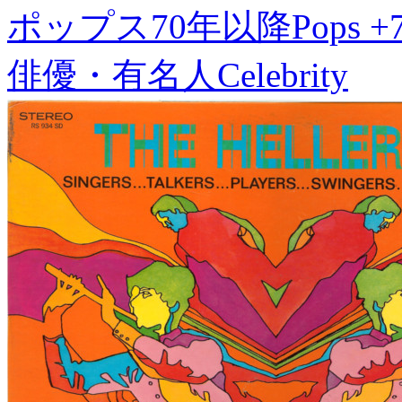
ポップス70年以降
Pops +
俳優・有名人
Celebrity