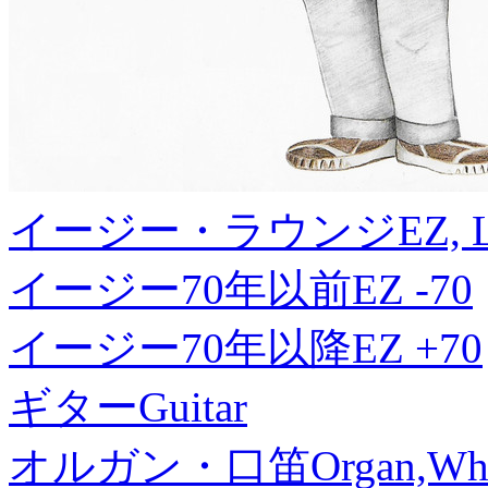
イージー・ラウンジ
EZ, 
イージー70年以前
EZ -70
イージー70年以降
EZ +70
ギター
Guitar
オルガン・口笛
Organ,Whi