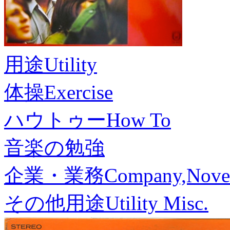
用途
Utility
体操
Exercise
ハウトゥー
How To
音楽の勉強
企業・業務
Company,Nove
その他用途
Utility Misc.