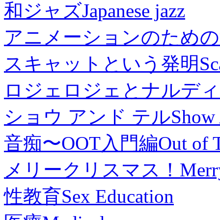
和ジャズ
Japanese jazz
アニメーションのための
スキャットという発明
Sc
ロジェロジェとナルディ
ショウ アンド テル
Show 
音痴〜OOT入門編
Out of 
メリークリスマス！
Merr
性教育
Sex Education