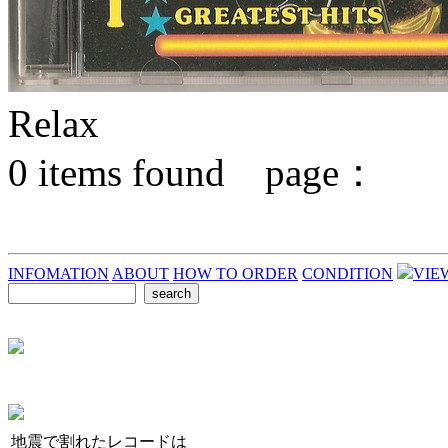
Relax
0
items found page：
INFOMATION
ABOUT
HOW TO ORDER
CONDITION
VIE
地震で割れたレコードは