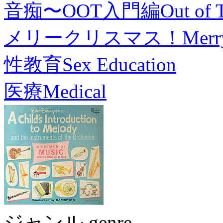
音痴〜OOT入門編
Out of 
メリークリスマス！
Merr
性教育
Sex Education
医療
Medical
ジャンル genre