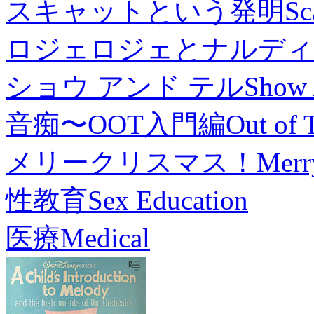
スキャットという発明
Sc
ロジェロジェとナルディ
ショウ アンド テル
Show 
音痴〜OOT入門編
Out of 
メリークリスマス！
Merr
性教育
Sex Education
医療
Medical