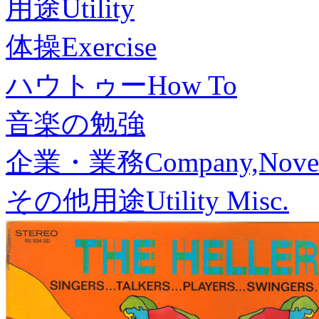
用途
Utility
体操
Exercise
ハウトゥー
How To
音楽の勉強
企業・業務
Company,Nove
その他用途
Utility Misc.