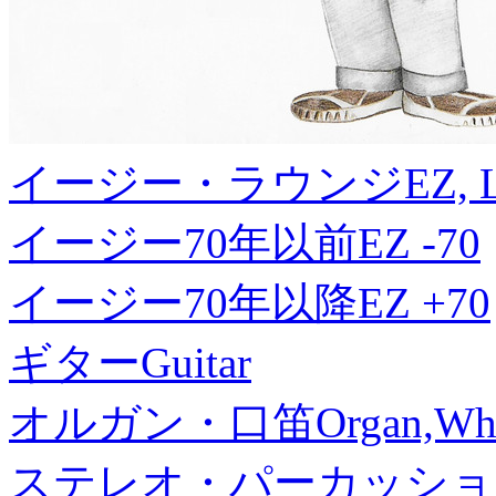
イージー・ラウンジ
EZ, 
イージー70年以前
EZ -70
イージー70年以降
EZ +70
ギター
Guitar
オルガン・口笛
Organ,Whi
ステレオ・パーカッショ