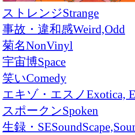
ストレンジ
Strange
事故・違和感
Weird,Odd
菊名
NonVinyl
宇宙博
Space
笑い
Comedy
エキゾ・エスノ
Exotica, 
スポークン
Spoken
生録・SE
SoundScape,Soun