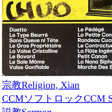
宗教
Religion, Xian
CCMソフトロック
CCM S
説教
Sermon