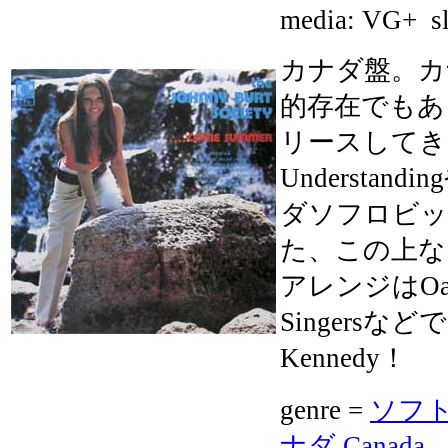
media:
VG+
sl
カナダ盤。カ
的存在でもあ
リースしてきたJo
Understandi
ダソフロビッ
た、この上な
アレンジはOak Is
Singersな
Kennedy！
genre =
ソフトロ
ナダ Canada