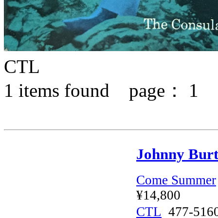
CTL
1
items found page：
1
Johnny Burt
Come Summer
¥14,800
CTL
477-51