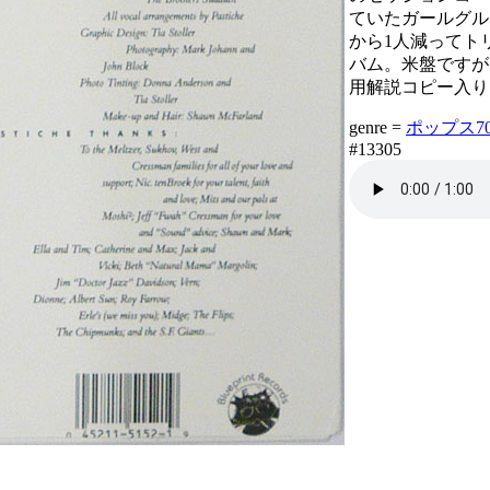
ていたガールグル
から1人減ってト
バム。米盤ですが、
用解説コピー入り
genre =
ポップス70年
#13305