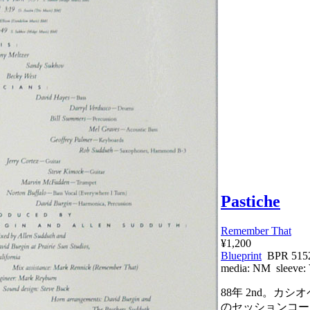
Pastiche
Remember That
¥1,200
Blueprint
BPR 515
media:
NM
sleeve:
88年 2nd。カ
のセッションコー