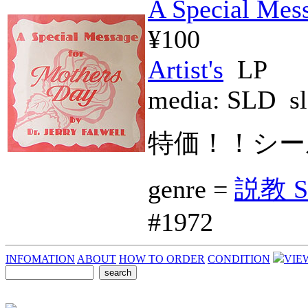
A Special Mes
¥100
Artist's
LP
media:
SLD
sl
特価！！シー
genre =
説教 S
#1972
INFOMATION
ABOUT
HOW TO ORDER
CONDITION
VIE