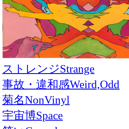
ストレンジ
Strange
事故・違和感
Weird,Odd
菊名
NonVinyl
宇宙博
Space