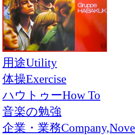
用途
Utility
体操
Exercise
ハウトゥー
How To
音楽の勉強
企業・業務
Company,Nove