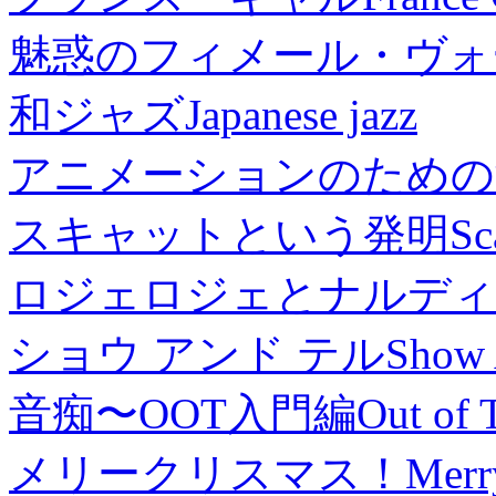
魅惑のフィメール・ヴォ
和ジャズ
Japanese jazz
アニメーションのための
スキャットという発明
Sc
ロジェロジェとナルディ
ショウ アンド テル
Show 
音痴〜OOT入門編
Out of 
メリークリスマス！
Merr