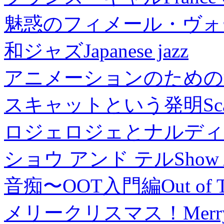
魅惑のフィメール・ヴォ
和ジャズ
Japanese jazz
アニメーションのための
スキャットという発明
Sc
ロジェロジェとナルディ
ショウ アンド テル
Show 
音痴〜OOT入門編
Out of 
メリークリスマス！
Merr