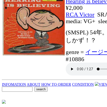
Hearing is belie
¥2,000
RCA Victor
SRA
media:
VG+
sle
(SMSPL) 
しかず！？
genre =
イージー7
#10886
INFOMATION
ABOUT
HOW TO ORDER
CONDITION
VIE