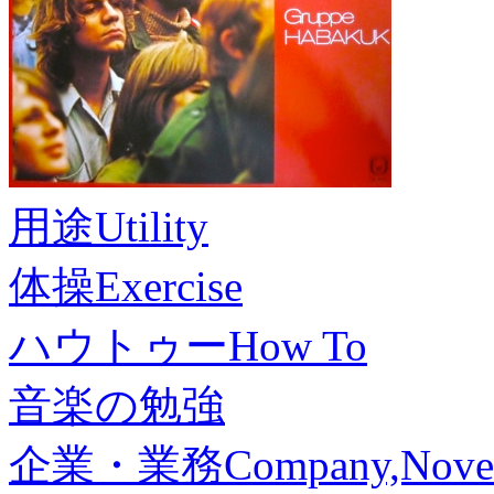
用途
Utility
体操
Exercise
ハウトゥー
How To
音楽の勉強
企業・業務
Company,Nove