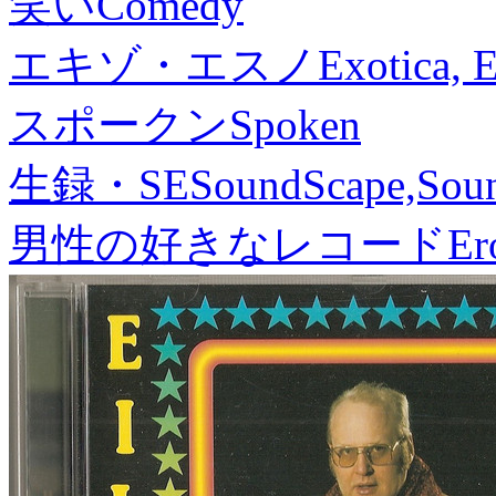
笑い
Comedy
エキゾ・エスノ
Exotica, 
スポークン
Spoken
生録・SE
SoundScape,Soun
男性の好きなレコード
Er