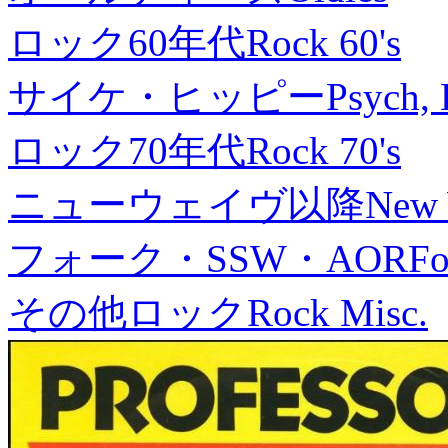
ロック60年代
Rock 60's
サイケ・ヒッピー
Psych, 
ロック70年代
Rock 70's
ニューウェイヴ以降
New
フォーク・SSW・AOR
Fo
その他ロック
Rock Misc.