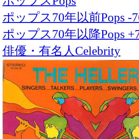
ポップス
Pops
ポップス70年以前
Pops -7
ポップス70年以降
Pops +
俳優・有名人
Celebrity