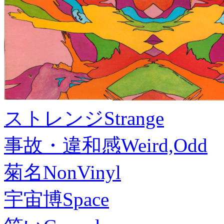
ストレンジ
Strange
事故・違和感
Weird,Odd
菊名
NonVinyl
宇宙博
Space