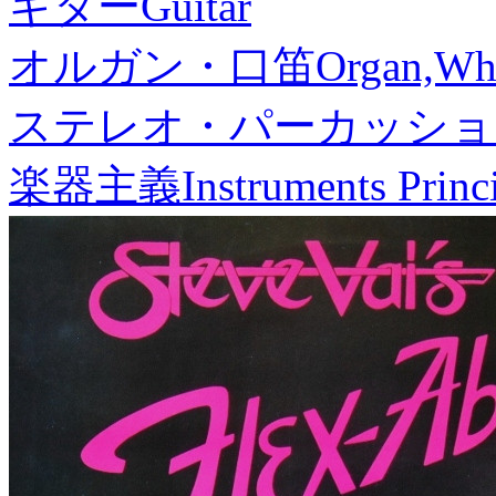
ギター
Guitar
オルガン・口笛
Organ,Whi
ステレオ・パーカッショ
楽器主義
Instruments Princ