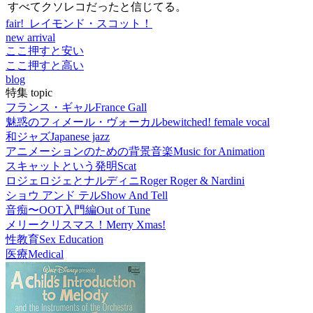
すべてクソレコだったと信じてる。
fair! レイモンド・スコット！
new arrival
ここ押すと安い
ここ押すと高い
blog
特集 topic
フランス・ギャル
France Gall
魅惑のフィメール・ヴォーカル
bewitched! female vocal
和ジャズ
Japanese jazz
アニメーションのための背景音楽
Music for Animation
スキャットという発明
Scat
ロジェロジェとナルディニ
Roger Roger & Nardini
ショウ アンド テル
Show And Tell
音痴〜OOT入門編
Out of Tune
メリークリスマス！
Merry Xmas!
性教育
Sex Education
医療
Medical