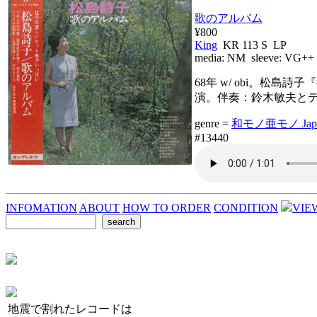
歌のアルバム
¥800
King
KR 113 S LP
media:
NM
sleeve:
VG++
68年 w/ obi。
演。伴奏：鈴木敏夫と
genre =
和モノ亜モノ Japane
#13440
INFOMATION
ABOUT
HOW TO ORDER
CONDITION
VIE
地震で割れたレコードは