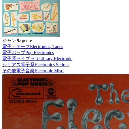
ジャンル genre
電子・テープ
Electronics, Tapes
電子ポップ
Pop Electronics
電子系ライブラリ
Library Electronic
シリアス電子系
Electronics Serious
その他電子音楽
Electronic Misc.