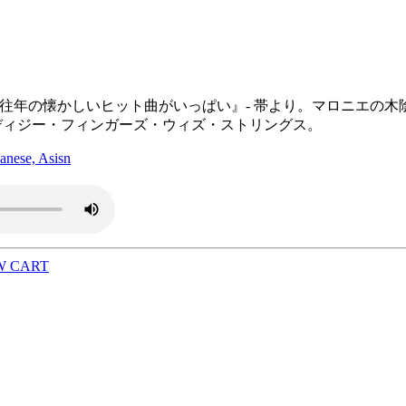
松島詩子『往年の懐かしいヒット曲がいっぱい』- 帯より。マロニ
ディジー・フィンガーズ・ウィズ・ストリングス。
se, Asisn
W CART