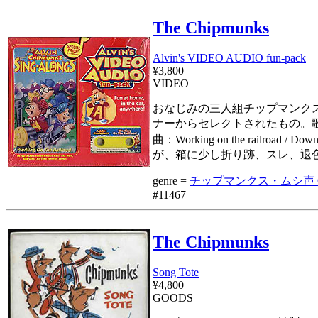
The Chipmunks
Alvin's VIDEO AUDIO fun-pack
¥3,800
VIDEO
おなじみの三人組チップマンクス
ナーからセレクトされたもの。歌
曲：Working on the railroad / Dow
が、箱に少し折り跡、スレ、退
genre =
チップマンクス・ムシ声 Chi
#11467
The Chipmunks
Song Tote
¥4,800
GOODS