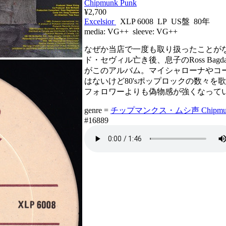
Chipmunk Punk
¥2,700
Excelsior
XLP 6008 LP US盤 80年
media:
VG++
sleeve:
VG++
なぜか当店で一度も取り扱ったことが
ド・セヴィル亡き後、息子のRoss Bagd
がこのアルバム。マイシャローナやコ
はないけど80'sポップロックの数々を歌
フォロワーよりも偽物感が強くなって
genre =
チップマンクス・ムシ声 Chipmun
#16889