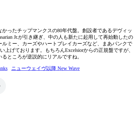
なかったチップマンクスの80年代盤。創設者であるデヴィッ
asarian Jr.が引き継ぎ、中の人も新たに起用して再始動したの
ールミー、カーズやハートブレイカーズなど、まあパンクで
い上げております。もちろんExcelsiorからの正規盤ですが、
いるところが逆説的にリアルですね。
ks
ニューウェイヴ以降 New Wave