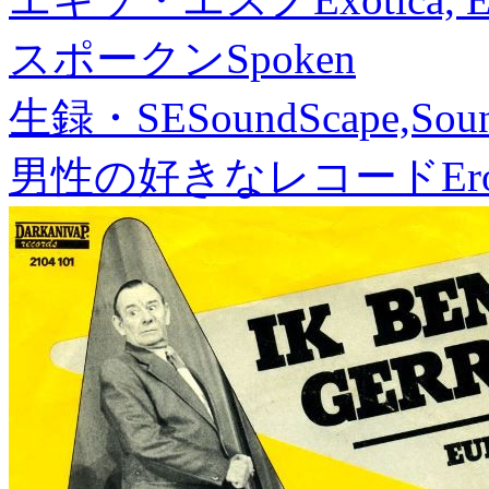
スポークン
Spoken
生録・SE
SoundScape,Soun
男性の好きなレコード
Er