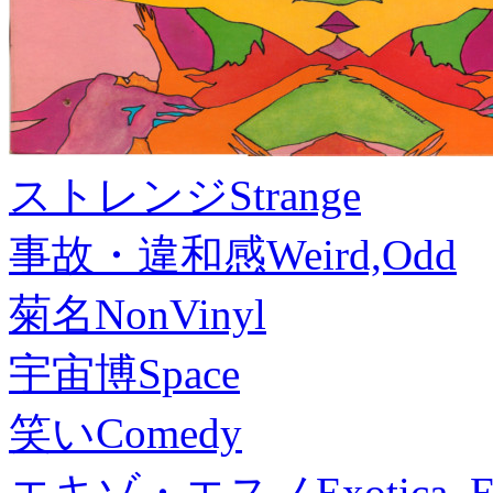
ストレンジ
Strange
事故・違和感
Weird,Odd
菊名
NonVinyl
宇宙博
Space
笑い
Comedy
エキゾ・エスノ
Exotica, 