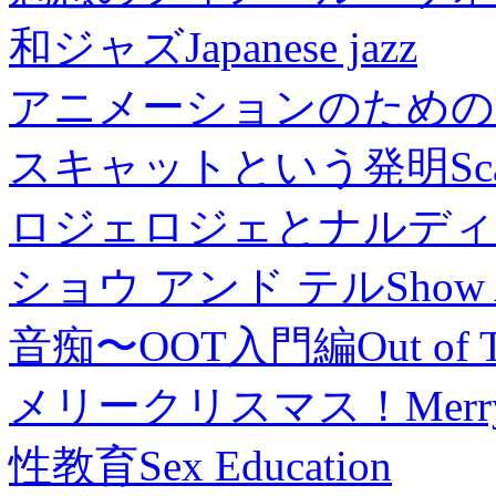
和ジャズ
Japanese jazz
アニメーションのための
スキャットという発明
Sc
ロジェロジェとナルディ
ショウ アンド テル
Show 
音痴〜OOT入門編
Out of 
メリークリスマス！
Merr
性教育
Sex Education