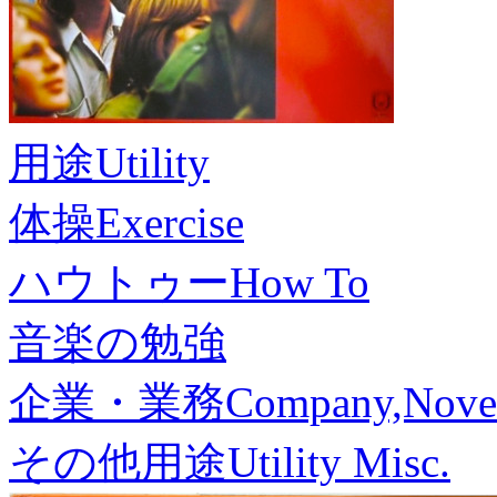
用途
Utility
体操
Exercise
ハウトゥー
How To
音楽の勉強
企業・業務
Company,Nove
その他用途
Utility Misc.