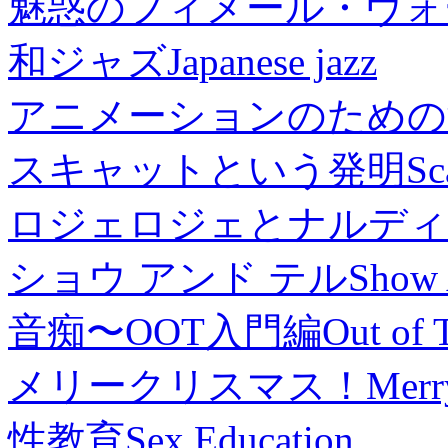
魅惑のフィメール・ヴォ
和ジャズ
Japanese jazz
アニメーションのための
スキャットという発明
Sc
ロジェロジェとナルディ
ショウ アンド テル
Show 
音痴〜OOT入門編
Out of 
メリークリスマス！
Merr
性教育
Sex Education