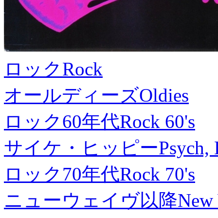
ロック
Rock
オールディーズ
Oldies
ロック60年代
Rock 60's
サイケ・ヒッピー
Psych, 
ロック70年代
Rock 70's
ニューウェイヴ以降
New