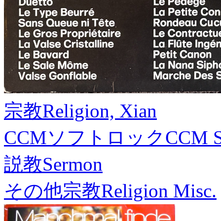
宗教
Religion, Xian
CCMソフトロック
CCM S
説教
Sermon
その他宗教
Religion Misc.