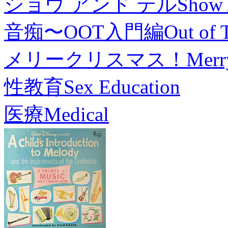
ショウ アンド テル
Show 
音痴〜OOT入門編
Out of 
メリークリスマス！
Merr
性教育
Sex Education
医療
Medical