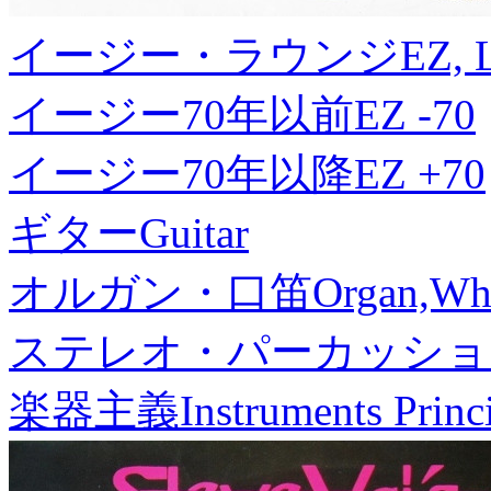
イージー・ラウンジ
EZ, 
イージー70年以前
EZ -70
イージー70年以降
EZ +70
ギター
Guitar
オルガン・口笛
Organ,Whi
ステレオ・パーカッショ
楽器主義
Instruments Princ