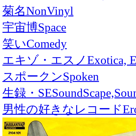
菊名
NonVinyl
宇宙博
Space
笑い
Comedy
エキゾ・エスノ
Exotica, 
スポークン
Spoken
生録・SE
SoundScape,Soun
男性の好きなレコード
Er