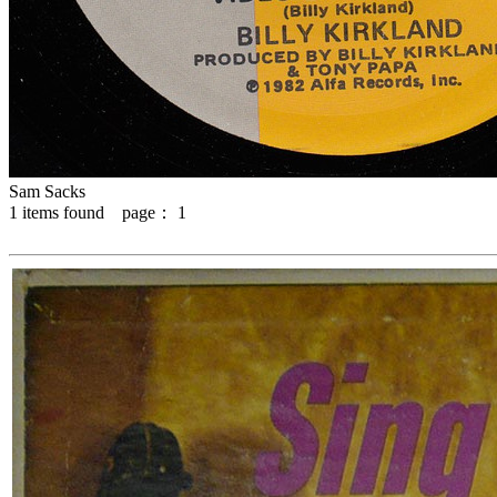
Sam Sacks
1
items found page：
1