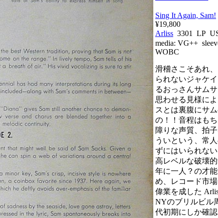
Sing It Again, Sam!
¥19,800
Arliss
3301 LP U
media:
VG++
sleev
WOBC
滑稽さこそあれ、
られないジャケイ
るおっさんサムサ
思わせる見様によ
スとは裏腹にサム
の！！音程はもち
障りな声質、拍子
ういという、常人
ずにはいられない
高レベルな破壊的
年に一人？の才能
め、レコード市場
偉業を成した Arl
NYのブリルビル
代初期にしか確認