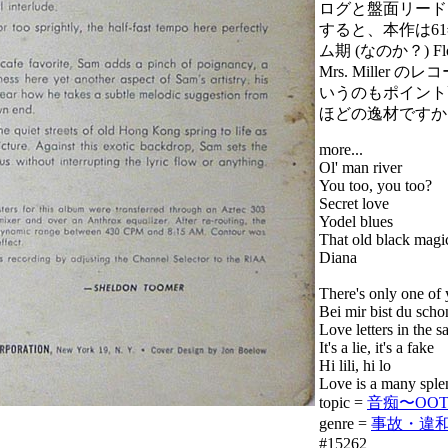
ログと盤面リード
すると、本作は6
ム期 (なのか？) Flore
Mrs. Miller
いうのもポイント
ほどの逸材ですか
more...
Ol' man river
You too, you too?
Secret love
Yodel blues
That old black magi
Diana
There's only one of
Bei mir bist du scho
Love letters in the s
It's a lie, it's a fake
Hi lili, hi lo
Love is a many sple
topic =
音痴〜OOT入門
genre =
事故・違和感 
#15262