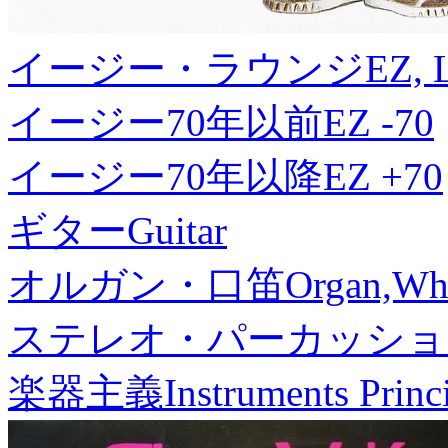
イージー・ラウンジ
EZ, 
イージー70年以前
EZ -70
イージー70年以降
EZ +70
ギター
Guitar
オルガン・口笛
Organ,Whi
ステレオ・パーカッショ
楽器主義
Instruments Princ