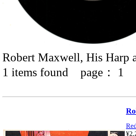
Robert Maxwell, His Harp a
1
items found page：
1
Ro
Red
¥2,