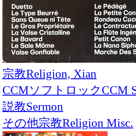
宗教
Religion, Xian
CCMソフトロック
CCM S
説教
Sermon
その他宗教
Religion Misc.