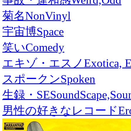
菊名
NonVinyl
宇宙博
Space
笑い
Comedy
エキゾ・エスノ
Exotica, 
スポークン
Spoken
生録・SE
SoundScape,Soun
男性の好きなレコード
Er