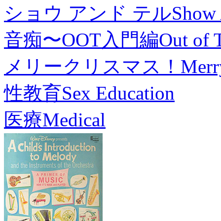
ショウ アンド テル
Show 
音痴〜OOT入門編
Out of 
メリークリスマス！
Merr
性教育
Sex Education
医療
Medical