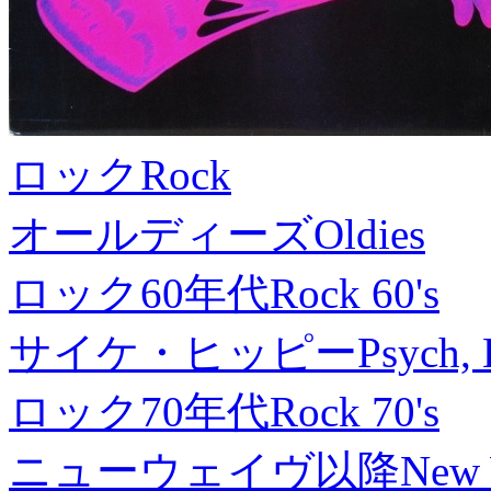
ロック
Rock
オールディーズ
Oldies
ロック60年代
Rock 60's
サイケ・ヒッピー
Psych, 
ロック70年代
Rock 70's
ニューウェイヴ以降
New