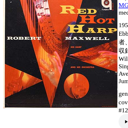
M
med
19
E
者
収録曲
Wil
Sin
Ave
Jum
gen
cov
#12