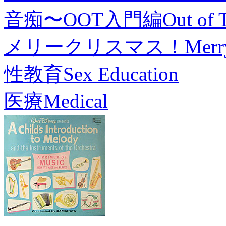
音痴〜OOT入門編
Out of 
メリークリスマス！
Merr
性教育
Sex Education
医療
Medical