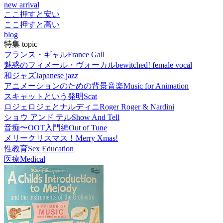
new arrival
ここ押すと安い
ここ押すと高い
blog
特集 topic
フランス・ギャル
France Gall
魅惑のフィメール・ヴォーカル
bewitched! female vocal
和ジャズ
Japanese jazz
アニメーションのための背景音楽
Music for Animation
スキャットという発明
Scat
ロジェロジェとナルディニ
Roger Roger & Nardini
ショウ アンド テル
Show And Tell
音痴〜OOT入門編
Out of Tune
メリークリスマス！
Merry Xmas!
性教育
Sex Education
医療
Medical