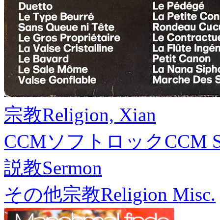
宗教
Religion, Xian
CCMソフトロック
CCM S
説教
Sermon
その他宗教
Religion Misc.