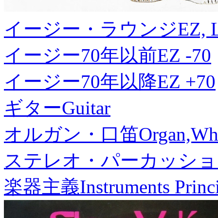
イージー・ラウンジ
EZ, 
イージー70年以前
EZ -70
イージー70年以降
EZ +70
ギター
Guitar
オルガン・口笛
Organ,Whi
ステレオ・パーカッショ
楽器主義
Instruments Princ