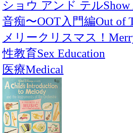
ショウ アンド テル
Show 
音痴〜OOT入門編
Out of 
メリークリスマス！
Merr
性教育
Sex Education
医療
Medical