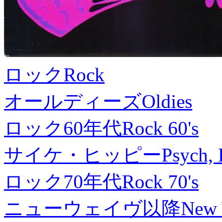
ロック
Rock
オールディーズ
Oldies
ロック60年代
Rock 60's
サイケ・ヒッピー
Psych, 
ロック70年代
Rock 70's
ニューウェイヴ以降
New