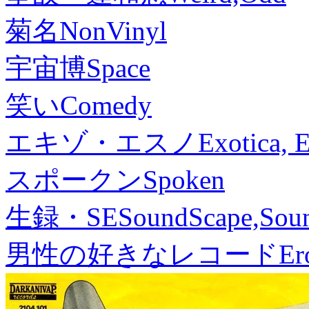
菊名
NonVinyl
宇宙博
Space
笑い
Comedy
エキゾ・エスノ
Exotica, 
スポークン
Spoken
生録・SE
SoundScape,Soun
男性の好きなレコード
Er