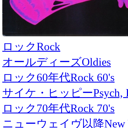
ロック
Rock
オールディーズ
Oldies
ロック60年代
Rock 60's
サイケ・ヒッピー
Psych, 
ロック70年代
Rock 70's
ニューウェイヴ以降
New