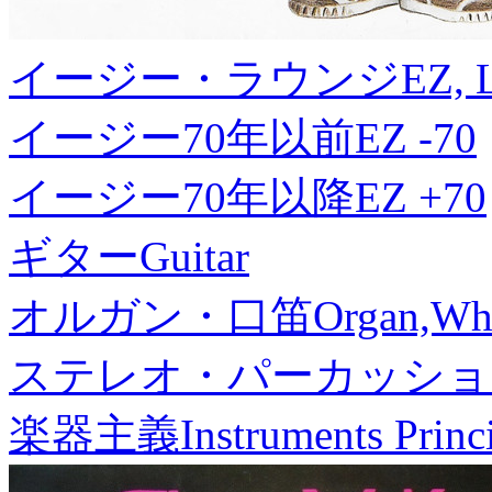
イージー・ラウンジ
EZ, 
イージー70年以前
EZ -70
イージー70年以降
EZ +70
ギター
Guitar
オルガン・口笛
Organ,Whi
ステレオ・パーカッショ
楽器主義
Instruments Princ