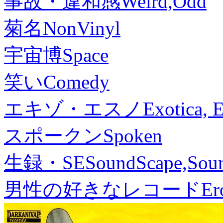
事故・違和感
Weird,Odd
菊名
NonVinyl
宇宙博
Space
笑い
Comedy
エキゾ・エスノ
Exotica, 
スポークン
Spoken
生録・SE
SoundScape,Soun
男性の好きなレコード
Er