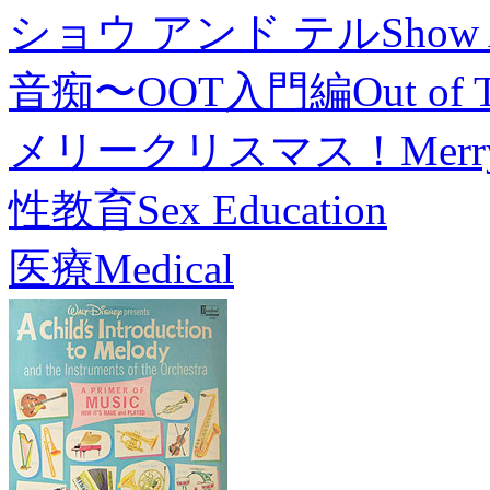
ショウ アンド テル
Show 
音痴〜OOT入門編
Out of 
メリークリスマス！
Merr
性教育
Sex Education
医療
Medical