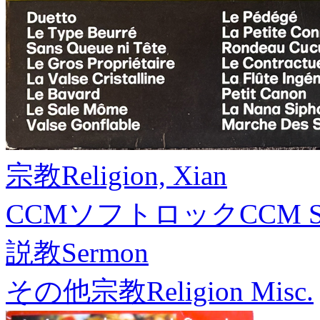
宗教
Religion, Xian
CCMソフトロック
CCM S
説教
Sermon
その他宗教
Religion Misc.