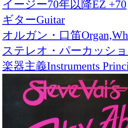
イージー70年以降
EZ +70
ギター
Guitar
オルガン・口笛
Organ,Whi
ステレオ・パーカッショ
楽器主義
Instruments Princ