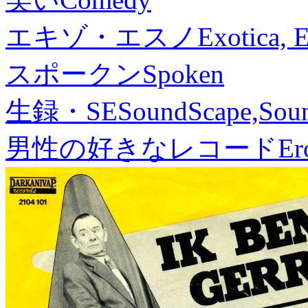
エキゾ・エスノ
Exotica, 
スポークン
Spoken
生録・SE
SoundScape,Soun
男性の好きなレコード
Er