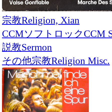
宗教
Religion, Xian
CCMソフトロック
CCM S
説教
Sermon
その他宗教
Religion Misc.