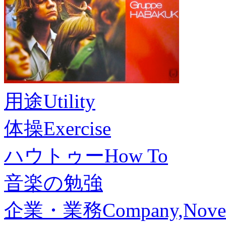
用途
Utility
体操
Exercise
ハウトゥー
How To
音楽の勉強
企業・業務
Company,Nove