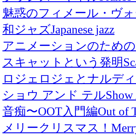
魅惑のフィメール・ヴォ
和ジャズ
Japanese jazz
アニメーションのための
スキャットという発明
Sc
ロジェロジェとナルディ
ショウ アンド テル
Show 
音痴〜OOT入門編
Out of 
メリークリスマス！
Merr