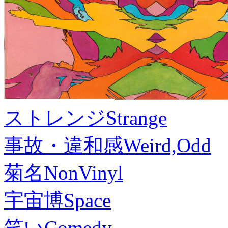
ストレンジ
Strange
事故・違和感
Weird,Odd
菊名
NonVinyl
宇宙博
Space
笑い
Comedy