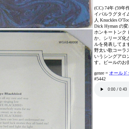
(CC) 74年 (59
イバルラグタイ
人 Knuckles O
Dick Hyman の
ホンキートンク
か、シリーズ化
ルを発表してま
野太い歌コーラ
いうシングアロ
す。ビールのお
genre =
オールドタイ
#5442