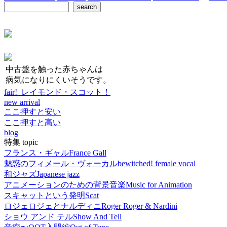
中古盤を触った赤ちゃんは
病気になりにくいそうです。
fair! レイモンド・スコット！
new arrival
ここ押すと安い
ここ押すと高い
blog
特集 topic
フランス・ギャル
France Gall
魅惑のフィメール・ヴォーカル
bewitched! female vocal
和ジャズ
Japanese jazz
アニメーションのための背景音楽
Music for Animation
スキャットという発明
Scat
ロジェロジェとナルディニ
Roger Roger & Nardini
ショウ アンド テル
Show And Tell