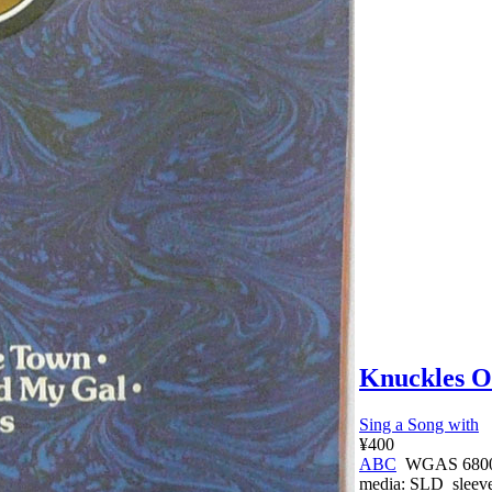
Knuckles O
Sing a Song with
¥400
ABC
WGAS 680
media:
SLD
sleev