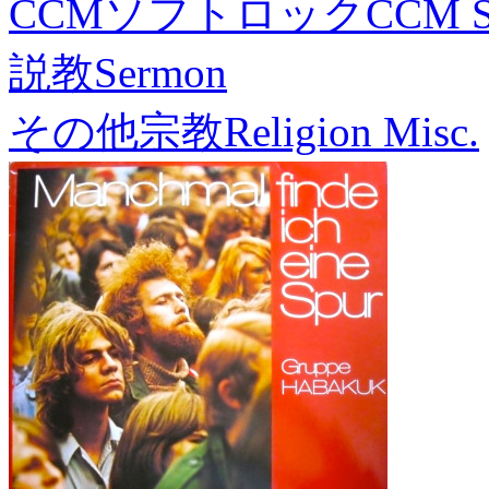
CCMソフトロック
CCM S
説教
Sermon
その他宗教
Religion Misc.