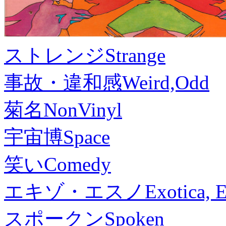
ストレンジ
Strange
事故・違和感
Weird,Odd
菊名
NonVinyl
宇宙博
Space
笑い
Comedy
エキゾ・エスノ
Exotica, 
スポークン
Spoken