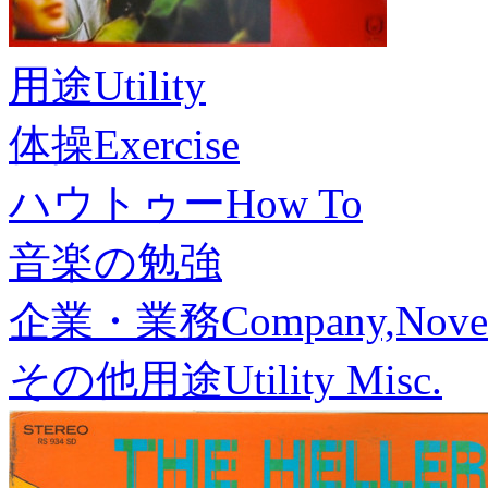
用途
Utility
体操
Exercise
ハウトゥー
How To
音楽の勉強
企業・業務
Company,Nove
その他用途
Utility Misc.