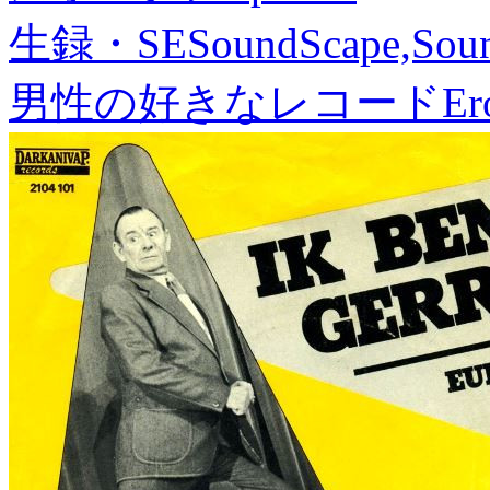
生録・SE
SoundScape,Soun
男性の好きなレコード
Er