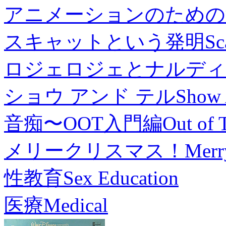
アニメーションのための
スキャットという発明
Sc
ロジェロジェとナルディ
ショウ アンド テル
Show 
音痴〜OOT入門編
Out of 
メリークリスマス！
Merr
性教育
Sex Education
医療
Medical