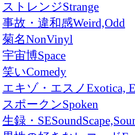
ストレンジ
Strange
事故・違和感
Weird,Odd
菊名
NonVinyl
宇宙博
Space
笑い
Comedy
エキゾ・エスノ
Exotica, 
スポークン
Spoken
生録・SE
SoundScape,Soun