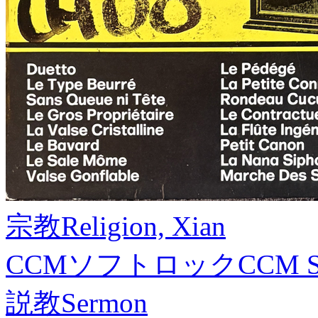
宗教
Religion, Xian
CCMソフトロック
CCM S
説教
Sermon