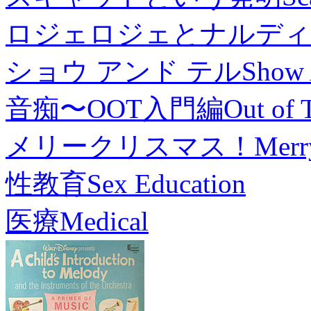
ロジェロジェとナルディ
ショウ アンド テル
Show 
音痴〜OOT入門編
Out of 
メリークリスマス！
Merr
性教育
Sex Education
医療
Medical