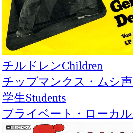
チルドレン
Children
チップマンクス・ムシ声
学生
Students
プライベート・ローカル