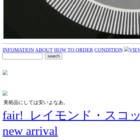
INFOMATION
ABOUT
HOW TO ORDER
CONDITION
VIE
美術品にしては安いよなあ。
fair! レイモンド・スコ
new arrival