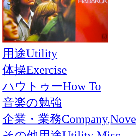
用途
Utility
体操
Exercise
ハウトゥー
How To
音楽の勉強
企業・業務
Company,Nove
その他用途
Utility Misc.