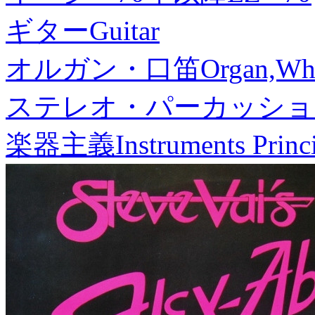
ギター
Guitar
オルガン・口笛
Organ,Whi
ステレオ・パーカッショ
楽器主義
Instruments Princ