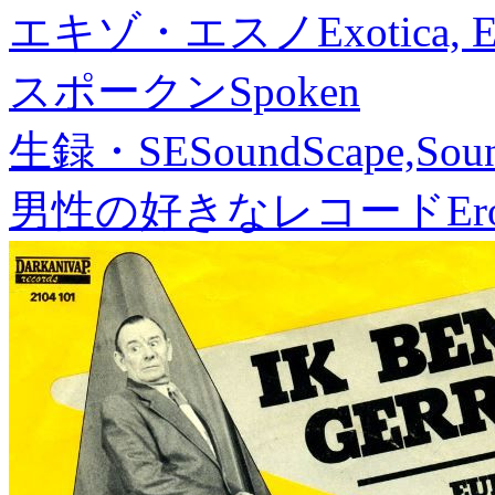
エキゾ・エスノ
Exotica, 
スポークン
Spoken
生録・SE
SoundScape,Soun
男性の好きなレコード
Er