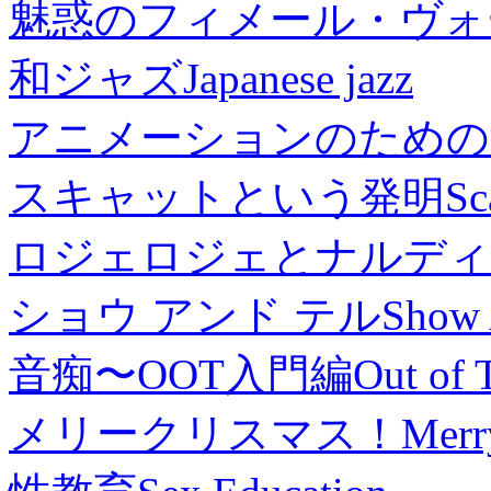
魅惑のフィメール・ヴォ
和ジャズ
Japanese jazz
アニメーションのための
スキャットという発明
Sc
ロジェロジェとナルディ
ショウ アンド テル
Show 
音痴〜OOT入門編
Out of 
メリークリスマス！
Merr