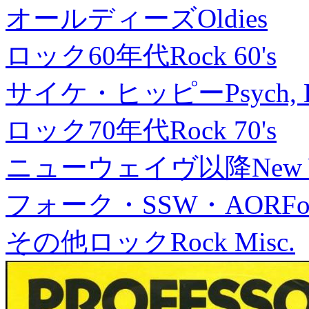
オールディーズ
Oldies
ロック60年代
Rock 60's
サイケ・ヒッピー
Psych, 
ロック70年代
Rock 70's
ニューウェイヴ以降
New
フォーク・SSW・AOR
Fo
その他ロック
Rock Misc.