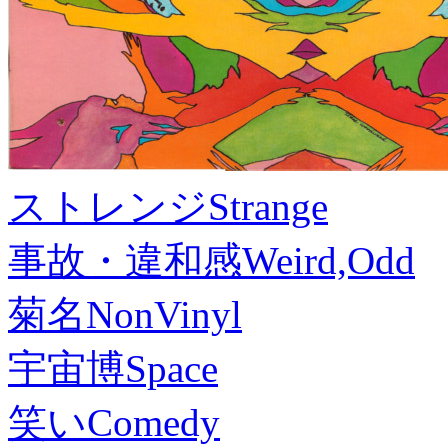
ストレンジ
Strange
事故・違和感
Weird,Odd
菊名
NonVinyl
宇宙博
Space
笑い
Comedy