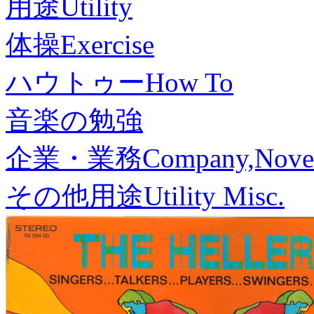
用途
Utility
体操
Exercise
ハウトゥー
How To
音楽の勉強
企業・業務
Company,Nove
その他用途
Utility Misc.