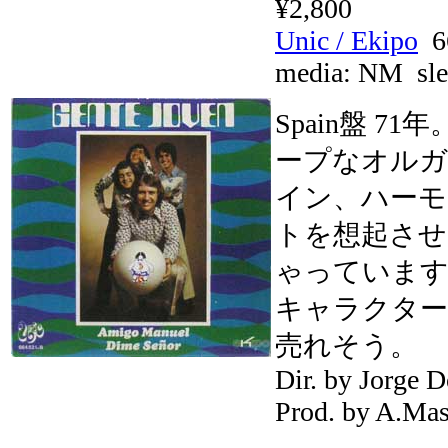
¥2,800
Unic / Ekipo
6
media:
NM
sle
Spain盤 
ープなオル
イン、ハーモ
トを想起させ
ゃっています
キャラクター
売れそう。
Dir. by Jorge 
Prod. by A.Ma