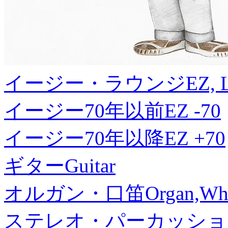
イージー・ラウンジ
EZ, 
イージー70年以前
EZ -70
イージー70年以降
EZ +70
ギター
Guitar
オルガン・口笛
Organ,Whi
ステレオ・パーカッショ