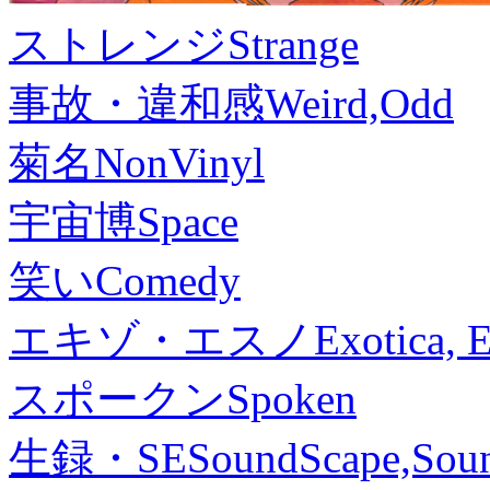
ストレンジ
Strange
事故・違和感
Weird,Odd
菊名
NonVinyl
宇宙博
Space
笑い
Comedy
エキゾ・エスノ
Exotica, 
スポークン
Spoken
生録・SE
SoundScape,Soun