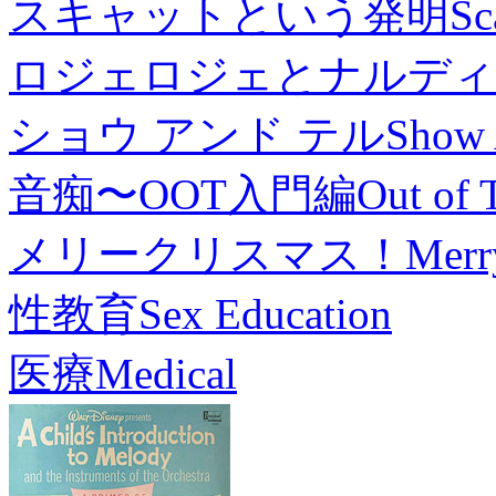
スキャットという発明
Sc
ロジェロジェとナルディ
ショウ アンド テル
Show 
音痴〜OOT入門編
Out of 
メリークリスマス！
Merr
性教育
Sex Education
医療
Medical