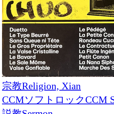
宗教
Religion, Xian
CCMソフトロック
CCM S
説教
Sermon