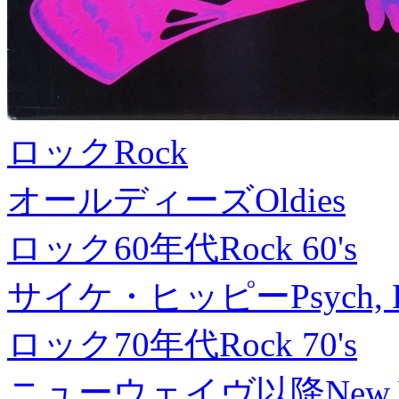
ロック
Rock
オールディーズ
Oldies
ロック60年代
Rock 60's
サイケ・ヒッピー
Psych, 
ロック70年代
Rock 70's
ニューウェイヴ以降
New