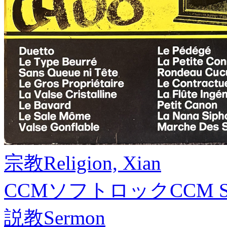
宗教
Religion, Xian
CCMソフトロック
CCM S
説教
Sermon