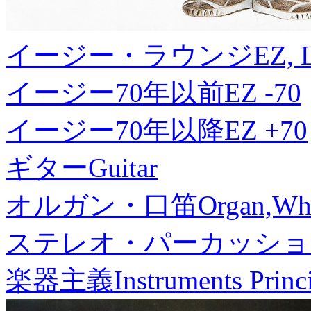
イージー・ラウンジ
EZ, 
イージー70年以前
EZ -70
イージー70年以降
EZ +70
ギター
Guitar
オルガン・口笛
Organ,Whi
ステレオ・パーカッショ
楽器主義
Instruments Princ