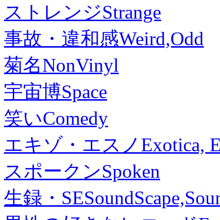
ストレンジ
Strange
事故・違和感
Weird,Odd
菊名
NonVinyl
宇宙博
Space
笑い
Comedy
エキゾ・エスノ
Exotica, 
スポークン
Spoken
生録・SE
SoundScape,Soun