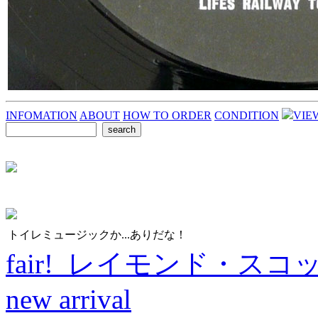
INFOMATION
ABOUT
HOW TO ORDER
CONDITION
VIE
トイレミュージックか...ありだな！
fair! レイモンド・スコ
new arrival