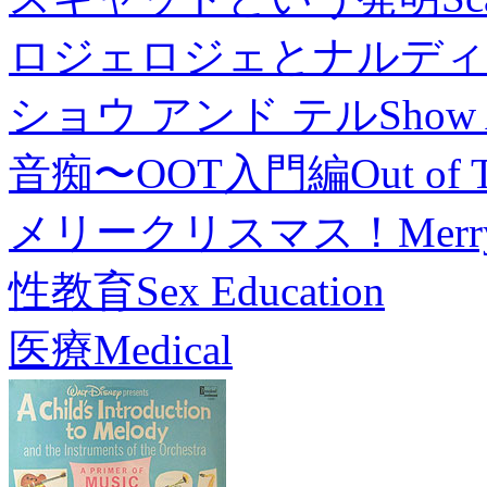
ロジェロジェとナルディ
ショウ アンド テル
Show 
音痴〜OOT入門編
Out of 
メリークリスマス！
Merr
性教育
Sex Education
医療
Medical