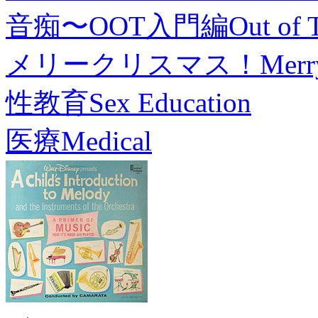
音痴〜OOT入門編
Out of 
メリークリスマス！
Merr
性教育
Sex Education
医療
Medical