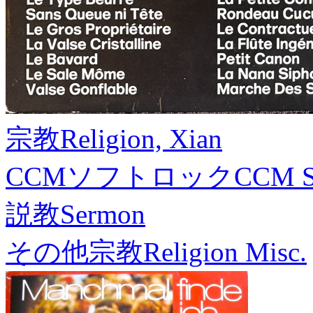
宗教
Religion, Xian
CCMソフトロック
CCM S
説教
Sermon
その他宗教
Religion Misc.