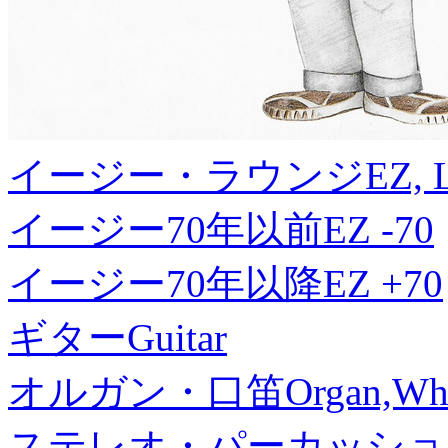
イージー・ラウンジ
EZ, 
イージー70年以前
EZ -70
イージー70年以降
EZ +70
ギター
Guitar
オルガン・口笛
Organ,Whi
ステレオ・パーカッショ