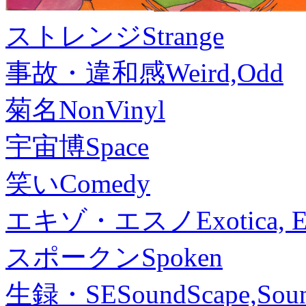
ストレンジ
Strange
事故・違和感
Weird,Odd
菊名
NonVinyl
宇宙博
Space
笑い
Comedy
エキゾ・エスノ
Exotica, 
スポークン
Spoken
生録・SE
SoundScape,Soun