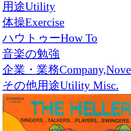
用途
Utility
体操
Exercise
ハウトゥー
How To
音楽の勉強
企業・業務
Company,Nove
その他用途
Utility Misc.