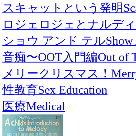
スキャットという発明
Sc
ロジェロジェとナルディ
ショウ アンド テル
Show 
音痴〜OOT入門編
Out of 
メリークリスマス！
Merr
性教育
Sex Education
医療
Medical