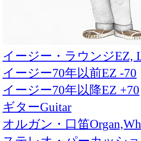
イージー・ラウンジ
EZ, 
イージー70年以前
EZ -70
イージー70年以降
EZ +70
ギター
Guitar
オルガン・口笛
Organ,Whi
ステレオ・パーカッショ