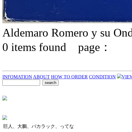
Aldemaro Romero y su On
0
items found page：
INFOMATION
ABOUT
HOW TO ORDER
CONDITION
VIE
巨人、大鵬、バカラック、ってな