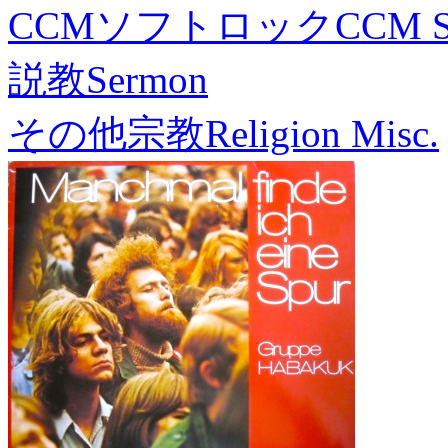
CCMソフトロック
CCM S
説教
Sermon
その他宗教
Religion Misc.