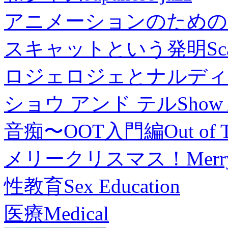
アニメーションのための
スキャットという発明
Sc
ロジェロジェとナルディ
ショウ アンド テル
Show 
音痴〜OOT入門編
Out of 
メリークリスマス！
Merr
性教育
Sex Education
医療
Medical