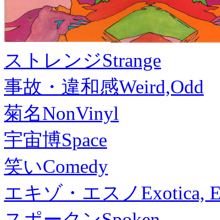
ストレンジ
Strange
事故・違和感
Weird,Odd
菊名
NonVinyl
宇宙博
Space
笑い
Comedy
エキゾ・エスノ
Exotica, 
スポークン
Spoken