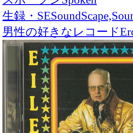
生録・SE
SoundScape,Soun
男性の好きなレコード
Er