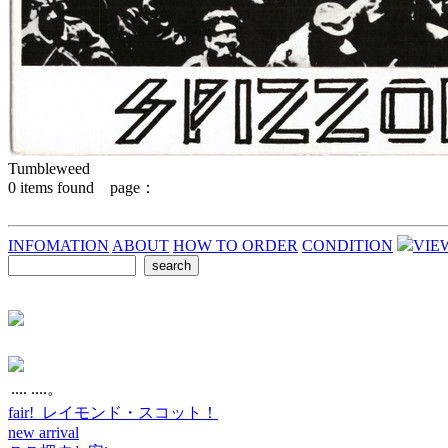
Tumbleweed
0
items found page：
INFOMATION
ABOUT
HOW TO ORDER
CONDITION
VIE
.... ....。
fair! レイモンド・スコット！
new arrival