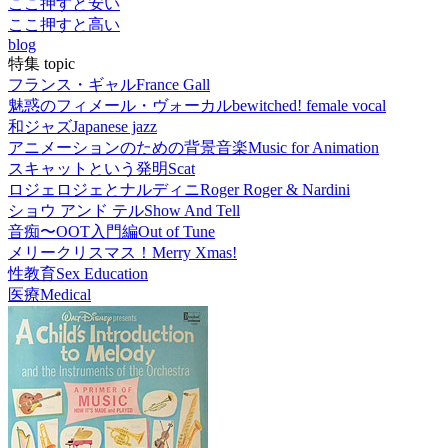
ここ押すと安い
ここ押すと高い
blog
特集 topic
フランス・ギャル
France Gall
魅惑のフィメール・ヴォーカル
bewitched! female vocal
和ジャズ
Japanese jazz
アニメーションのための背景音楽
Music for Animation
スキャットという発明
Scat
ロジェロジェとナルディニ
Roger Roger & Nardini
ショウ アンド テル
Show And Tell
音痴〜OOT入門編
Out of Tune
メリークリスマス！
Merry Xmas!
性教育
Sex Education
医療
Medical