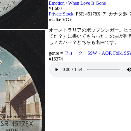
Emotion / When Love Is Gone
¥1,600
Private Stock
PSR 45178X 7' カナダ盤 
media:
VG+
オーストラリアのポップシンガー。ヒ
てた？）に書いてもらったこの曲が世
し？カバー？どちらも名曲です。
genre =
フォーク・SSW・AOR Folk, SSW
#16374