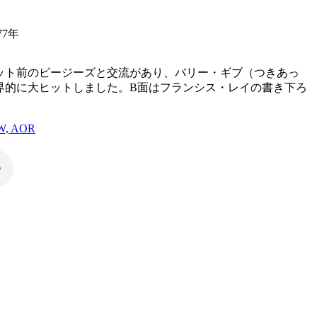
77年
ット前のビージーズと交流があり、バリー・ギブ（つきあっ
界的に大ヒットしました。B面はフランシス・レイの書き下ろ
, AOR