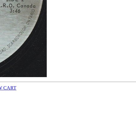
W CART