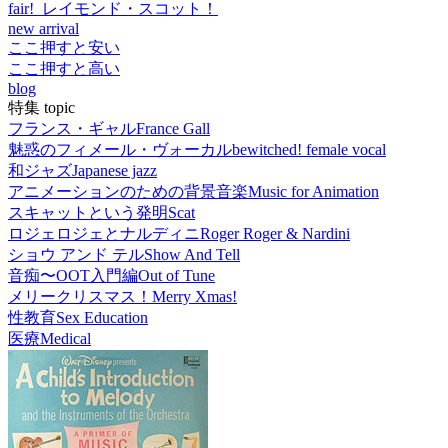
fair! レイモンド・スコット！
new arrival
ここ押すと安い
ここ押すと高い
blog
特集 topic
フランス・ギャル
France Gall
魅惑のフィメール・ヴォーカル
bewitched! female vocal
和ジャズ
Japanese jazz
アニメーションのための背景音楽
Music for Animation
スキャットという発明
Scat
ロジェロジェとナルディニ
Roger Roger & Nardini
ショウ アンド テル
Show And Tell
音痴〜OOT入門編
Out of Tune
メリークリスマス！
Merry Xmas!
性教育
Sex Education
医療
Medical