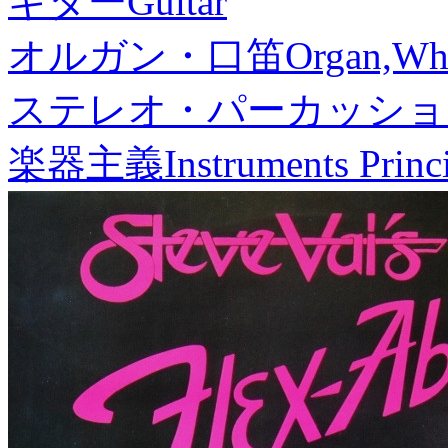
ギター
Guitar
オルガン・口笛
Organ,Whi
ステレオ・パーカッショ
楽器主義
Instruments Princ