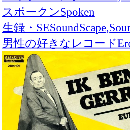
スポークン
Spoken
生録・SE
SoundScape,Soun
男性の好きなレコード
Er