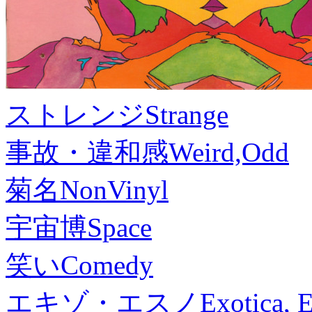
ストレンジ
Strange
事故・違和感
Weird,Odd
菊名
NonVinyl
宇宙博
Space
笑い
Comedy
エキゾ・エスノ
Exotica, 