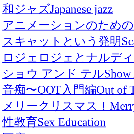
和ジャズ
Japanese jazz
アニメーションのための
スキャットという発明
Sc
ロジェロジェとナルディ
ショウ アンド テル
Show 
音痴〜OOT入門編
Out of 
メリークリスマス！
Merr
性教育
Sex Education