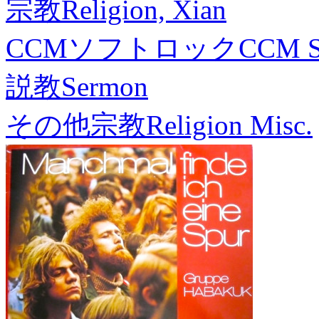
宗教
Religion, Xian
CCMソフトロック
CCM S
説教
Sermon
その他宗教
Religion Misc.