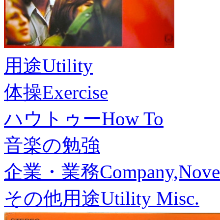
用途
Utility
体操
Exercise
ハウトゥー
How To
音楽の勉強
企業・業務
Company,Nove
その他用途
Utility Misc.