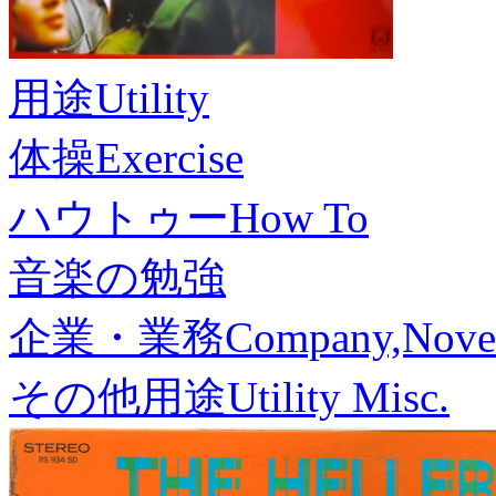
用途
Utility
体操
Exercise
ハウトゥー
How To
音楽の勉強
企業・業務
Company,Nove
その他用途
Utility Misc.