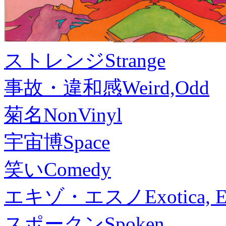
ストレンジ
Strange
事故・違和感
Weird,Odd
菊名
NonVinyl
宇宙博
Space
笑い
Comedy
エキゾ・エスノ
Exotica, 
スポークン
Spoken