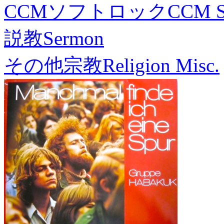
CCMソフトロック
CCM S
説教
Sermon
その他宗教
Religion Misc.