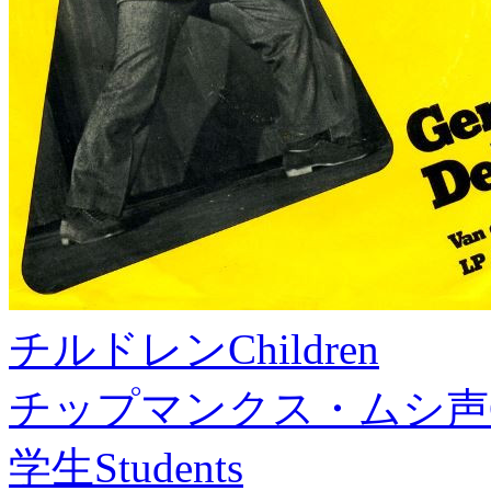
チルドレン
Children
チップマンクス・ムシ声
学生
Students