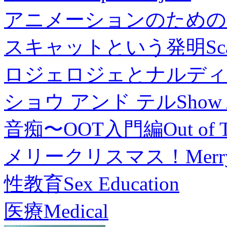
アニメーションのための
スキャットという発明
Sc
ロジェロジェとナルディ
ショウ アンド テル
Show 
音痴〜OOT入門編
Out of 
メリークリスマス！
Merr
性教育
Sex Education
医療
Medical