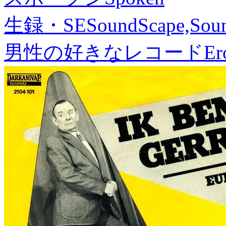
生録・SE
SoundScape,Soun
男性の好きなレコード
Er