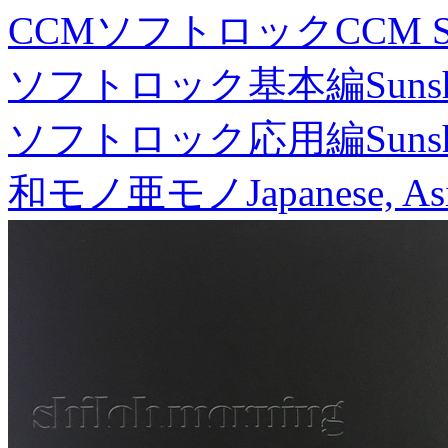
CCMソフトロック
CCM S
ソフトロック基本編
Suns
ソフトロック応用編
Suns
和モノ亜モノ
Japanese, As