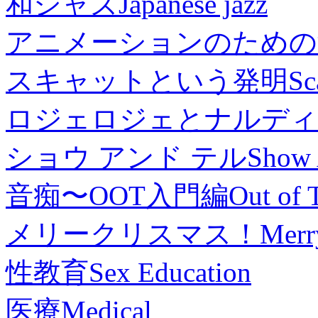
和ジャズ
Japanese jazz
アニメーションのための
スキャットという発明
Sc
ロジェロジェとナルディ
ショウ アンド テル
Show 
音痴〜OOT入門編
Out of 
メリークリスマス！
Merr
性教育
Sex Education
医療
Medical