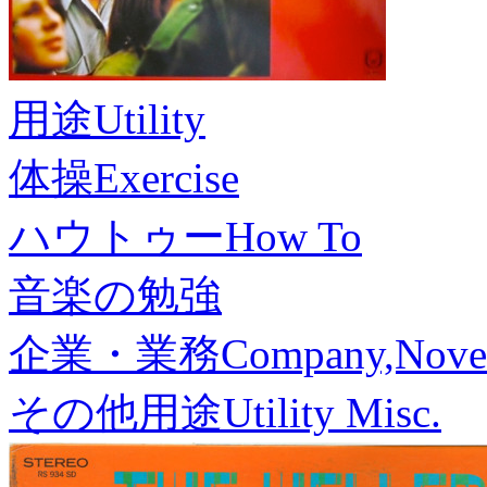
用途
Utility
体操
Exercise
ハウトゥー
How To
音楽の勉強
企業・業務
Company,Nove
その他用途
Utility Misc.