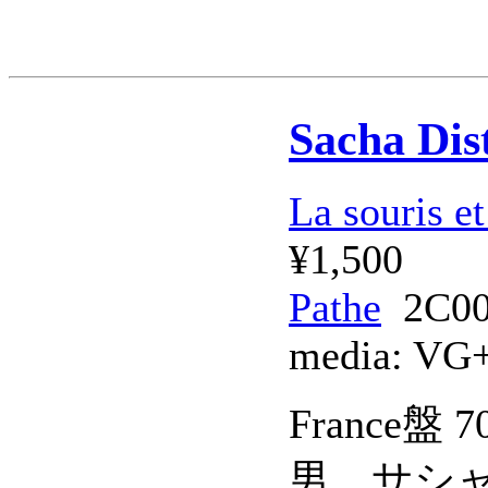
Sacha Dis
La souris et
¥1,500
Pathe
2C00
media:
VG
France
男、サシ