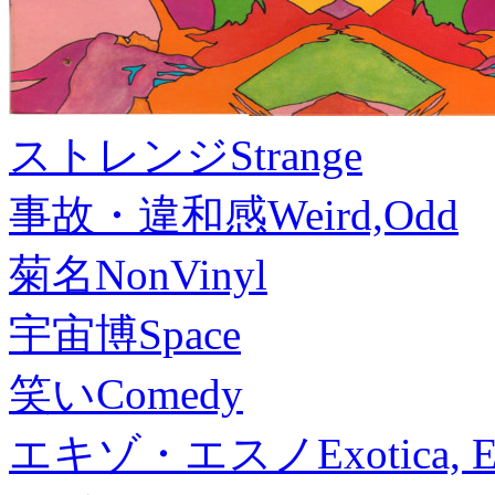
ストレンジ
Strange
事故・違和感
Weird,Odd
菊名
NonVinyl
宇宙博
Space
笑い
Comedy
エキゾ・エスノ
Exotica, 