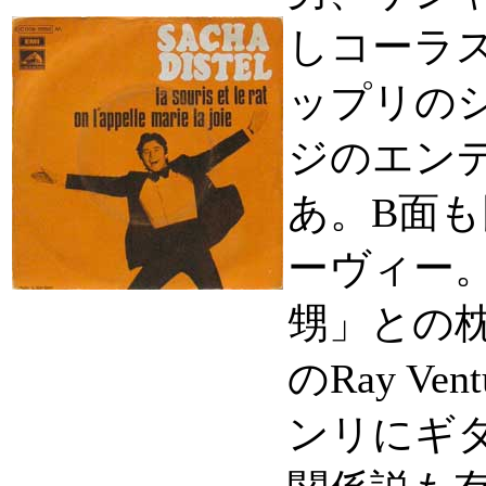
しコーラ
ップリの
ジのエン
あ。B面
ーヴィー
甥」との
のRay V
ンリにギ