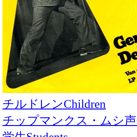
チルドレン
Children
チップマンクス・ムシ声
学生
Students