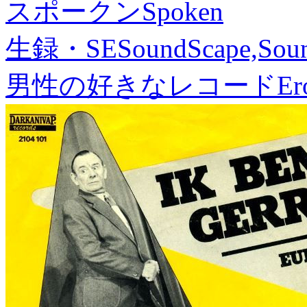
スポークン
Spoken
生録・SE
SoundScape,Soun
男性の好きなレコード
Er