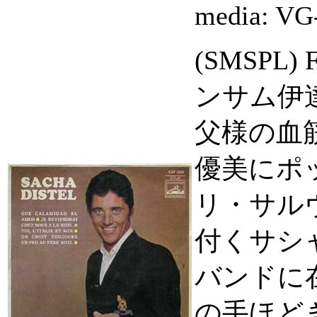
media:
VG
(SMSPL
ンサム伊
父様の血
優美にポ
リ・サル
付くサシャで
バンドに
の手ほど