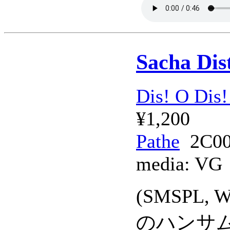
Sacha Dis
Dis! O Dis!
¥1,200
Pathe
2C00
media:
VG
(SMSPL,
のハンサ