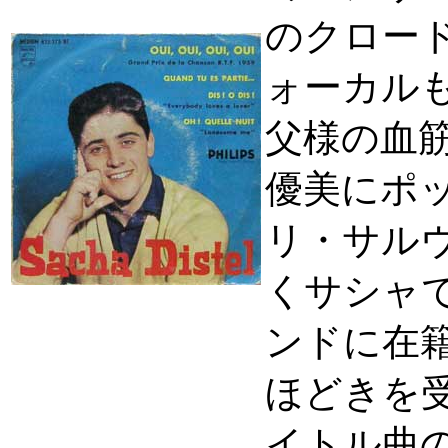
のクロー
ォーカル
父様の血
優美にポ
リ・サル
くサシャです
ンドに在
ほどきを
イトル曲の他 "Q