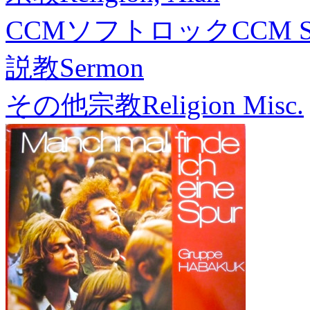
CCMソフトロック
CCM S
説教
Sermon
その他宗教
Religion Misc.