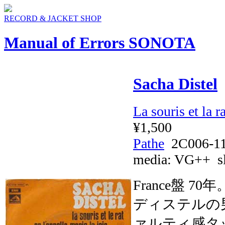
RECORD & JACKET SHOP
Manual of Errors SONOTA
Sacha Distel
La souris et la r
¥1,500
Pathe
2C006-1
media:
VG++
sl
France盤
ディステルの
ァルティ感タ