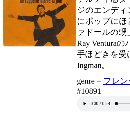
ジのエンディ
にポップにほ
ァドールの甥
Ray Vent
手ほどきを受けた
Ingman。
genre =
フレンチ 
#10891