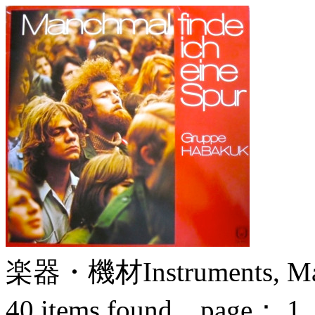
楽器・機材
Instruments, M
40
items found page：
1